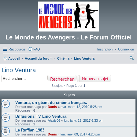
Le Monde des Avengers - Le Forum Officiel
Raccourcis
FAQ
Inscription
Connexion
Accueil
Accueil du forum
Cinéma
Lino Ventura
ec
Lino Ventura
her
Rechercher
Nouveau sujet
ch
3 sujets • Page
1
sur
1
er
Sujets
Ventura, un géant du cinéma français.
Dernier message par
Denis
«
mar. mars 12, 2019 5:28 pm
Réponses :
6
Diffusions TV Lino Ventura
Dernier message par
Alexis06
«
lun. janv. 23, 2017 6:33 pm
Réponses :
2
Le Ruffian 1983
Dernier message par
Denis
«
lun. janv. 09, 2017 4:26 pm