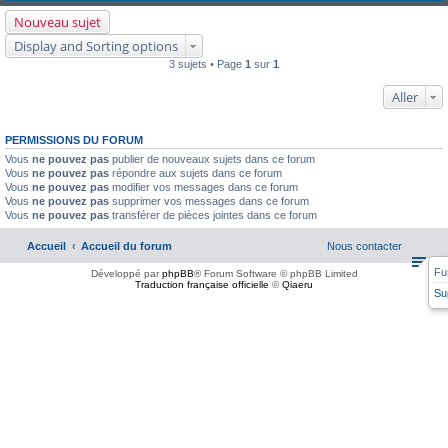
Nouveau sujet
Display and Sorting options
3 sujets • Page
1
sur
1
Aller
PERMISSIONS DU FORUM
Vous
ne pouvez pas
publier de nouveaux sujets dans ce forum
Vous
ne pouvez pas
répondre aux sujets dans ce forum
Vous
ne pouvez pas
modifier vos messages dans ce forum
Vous
ne pouvez pas
supprimer vos messages dans ce forum
Vous
ne pouvez pas
transférer de pièces jointes dans ce forum
Accueil
Accueil du forum
Nous contacter
Fu
Développé par
phpBB
® Forum Software © phpBB Limited
Traduction française officielle
©
Qiaeru
Su