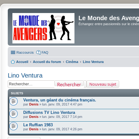
Le Monde des Avenge
Échangez entre passionnés sur le cinéma 
Raccourcis
FAQ
Accueil
Accueil du forum
Cinéma
Lino Ventura
Lino Ventura
Rechercher
Nouveau sujet
SUJETS
Ventura, un géant du cinéma français.
par
Denis
»
lun. janv. 09, 2017 4:47 pm
Diffusions TV Lino Ventura
par
Denis
»
lun. janv. 09, 2017 7:14 pm
Le Ruffian 1983
par
Denis
»
lun. janv. 09, 2017 4:26 pm