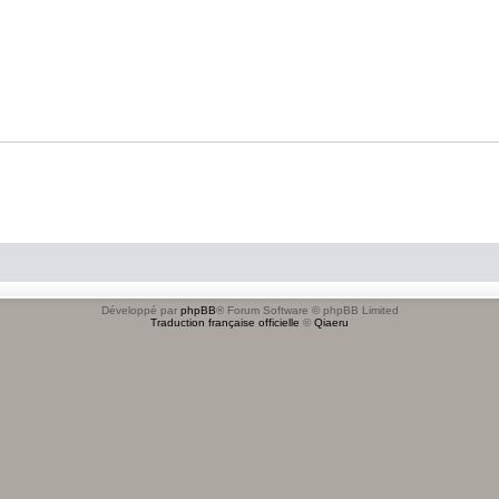
Développé par
phpBB
® Forum Software © phpBB Limited
Traduction française officielle
©
Qiaeru