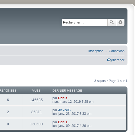
Inscription
Connexion
Rechercher
3 sujets • Page
1
sur
1
RÉPONSES
VUES
DERNIER MESSAGE
par
Denis
6
145635
mar. mars 12, 2019 5:28 pm
par
Alexis06
2
85811
lun. janv. 23, 2017 6:33 pm
par
Denis
0
130600
lun. janv. 09, 2017 4:26 pm