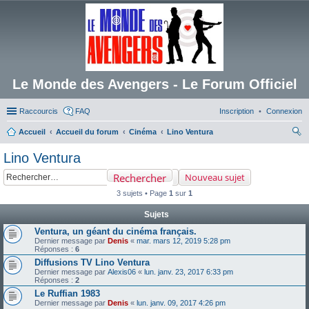
Le Monde des Avengers - Le Forum Officiel
Raccourcis
FAQ
Inscription
Connexion
Accueil
Accueil du forum
Cinéma
Lino Ventura
ec
Lino Ventura
her
Rechercher
Nouveau sujet
ch
3 sujets • Page
1
sur
1
er
Sujets
Ventura, un géant du cinéma français.
Dernier message par
Denis
«
mar. mars 12, 2019 5:28 pm
Réponses :
6
Diffusions TV Lino Ventura
Dernier message par
Alexis06
«
lun. janv. 23, 2017 6:33 pm
Réponses :
2
Le Ruffian 1983
Dernier message par
Denis
«
lun. janv. 09, 2017 4:26 pm