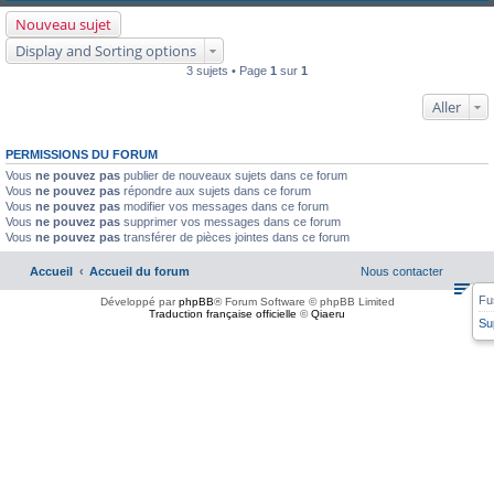
Nouveau sujet
Display and Sorting options
3 sujets • Page
1
sur
1
Aller
PERMISSIONS DU FORUM
Vous
ne pouvez pas
publier de nouveaux sujets dans ce forum
Vous
ne pouvez pas
répondre aux sujets dans ce forum
Vous
ne pouvez pas
modifier vos messages dans ce forum
Vous
ne pouvez pas
supprimer vos messages dans ce forum
Vous
ne pouvez pas
transférer de pièces jointes dans ce forum
Accueil
Accueil du forum
Nous contacter
Fu
Développé par
phpBB
® Forum Software © phpBB Limited
Traduction française officielle
©
Qiaeru
Su