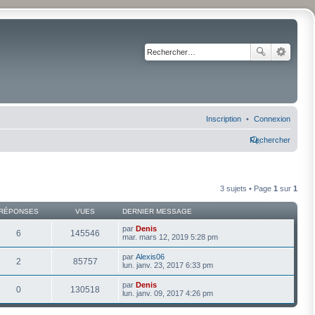
Inscription
Connexion
Rechercher
3 sujets • Page
1
sur
1
RÉPONSES
VUES
DERNIER MESSAGE
par
Denis
6
145546
mar. mars 12, 2019 5:28 pm
par
Alexis06
2
85757
lun. janv. 23, 2017 6:33 pm
par
Denis
0
130518
lun. janv. 09, 2017 4:26 pm