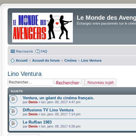
Le Monde des Avenge
Échangez entre passionnés sur le cinéma 
Raccourcis
FAQ
Accueil
Accueil du forum
Cinéma
Lino Ventura
Lino Ventura
Rechercher
Nouveau sujet
SUJETS
Ventura, un géant du cinéma français.
par
Denis
»
lun. janv. 09, 2017 4:47 pm
Diffusions TV Lino Ventura
par
Denis
»
lun. janv. 09, 2017 7:14 pm
Le Ruffian 1983
par
Denis
»
lun. janv. 09, 2017 4:26 pm