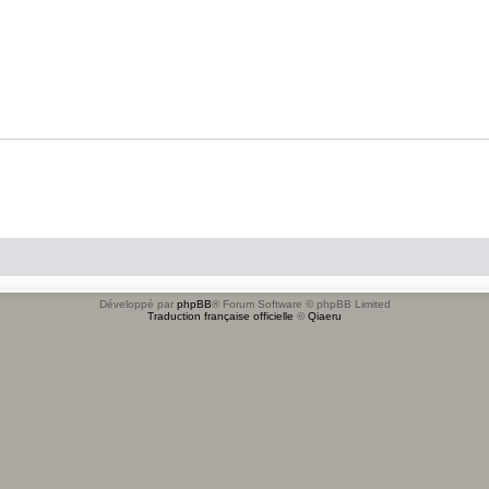
Développé par
phpBB
® Forum Software © phpBB Limited
Traduction française officielle
©
Qiaeru