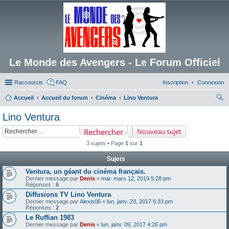
Le Monde des Avengers - Le Forum Officiel
Raccourcis
FAQ
Inscription
Connexion
Accueil
Accueil du forum
Cinéma
Lino Ventura
ec
Lino Ventura
her
Rechercher
Nouveau sujet
ch
3 sujets • Page
1
sur
1
er
Sujets
Ventura, un géant du cinéma français.
Dernier message par
Denis
«
mar. mars 12, 2019 5:28 pm
Réponses :
6
Diffusions TV Lino Ventura
Dernier message par
Alexis06
«
lun. janv. 23, 2017 6:33 pm
Réponses :
2
Le Ruffian 1983
Dernier message par
Denis
«
lun. janv. 09, 2017 4:26 pm