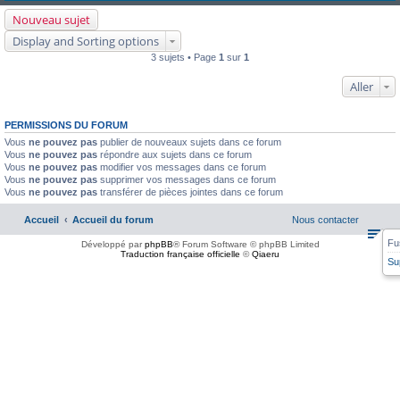
Nouveau sujet
Display and Sorting options
3 sujets • Page
1
sur
1
Aller
PERMISSIONS DU FORUM
Vous
ne pouvez pas
publier de nouveaux sujets dans ce forum
Vous
ne pouvez pas
répondre aux sujets dans ce forum
Vous
ne pouvez pas
modifier vos messages dans ce forum
Vous
ne pouvez pas
supprimer vos messages dans ce forum
Vous
ne pouvez pas
transférer de pièces jointes dans ce forum
Accueil
Accueil du forum
Nous contacter
Fu
Développé par
phpBB
® Forum Software © phpBB Limited
Traduction française officielle
©
Qiaeru
Su