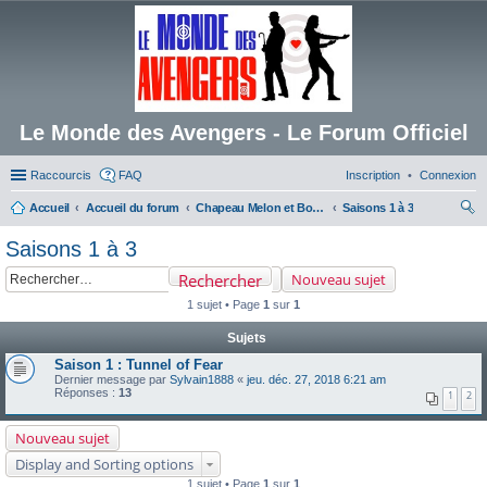
Le Monde des Avengers - Le Forum Officiel
Raccourcis
FAQ
Inscription
Connexion
Accueil
Accueil du forum
Chapeau Melon et Bottes de Cuir
Saisons 1 à 3
ec
Saisons 1 à 3
her
Rechercher
Nouveau sujet
ch
1 sujet • Page
1
sur
1
er
Sujets
Saison 1 : Tunnel of Fear
Dernier message par
Sylvain1888
«
jeu. déc. 27, 2018 6:21 am
Réponses :
13
1
2
Nouveau sujet
Display and Sorting options
1 sujet • Page
1
sur
1