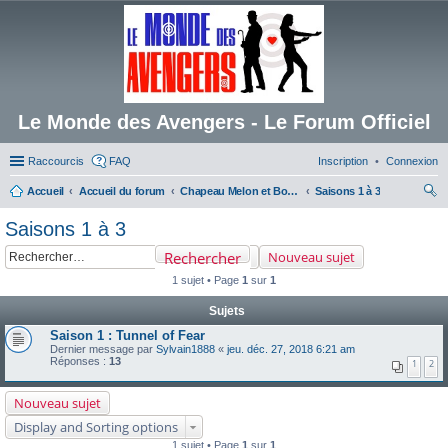
Le Monde des Avengers - Le Forum Officiel
Raccourcis
FAQ
Inscription
Connexion
Accueil
Accueil du forum
Chapeau Melon et Bottes de Cuir
Saisons 1 à 3
ec
Saisons 1 à 3
her
Rechercher
Nouveau sujet
ch
1 sujet • Page
1
sur
1
er
Sujets
Saison 1 : Tunnel of Fear
Dernier message par
Sylvain1888
«
jeu. déc. 27, 2018 6:21 am
Réponses :
13
1
2
Nouveau sujet
Display and Sorting options
1 sujet • Page
1
sur
1