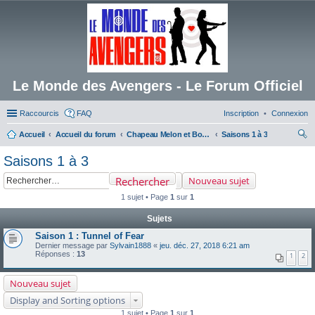
Le Monde des Avengers - Le Forum Officiel
Raccourcis
FAQ
Inscription
Connexion
Accueil
Accueil du forum
Chapeau Melon et Bottes de Cuir
Saisons 1 à 3
ec
Saisons 1 à 3
her
Rechercher
Nouveau sujet
ch
1 sujet • Page
1
sur
1
er
Sujets
Saison 1 : Tunnel of Fear
Dernier message par
Sylvain1888
«
jeu. déc. 27, 2018 6:21 am
Réponses :
13
1
2
Nouveau sujet
Display and Sorting options
1 sujet • Page
1
sur
1