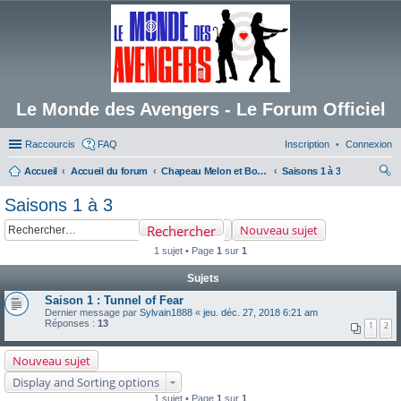
Le Monde des Avengers - Le Forum Officiel
Raccourcis
FAQ
Inscription
Connexion
Accueil
Accueil du forum
Chapeau Melon et Bottes de Cuir
Saisons 1 à 3
ec
Saisons 1 à 3
her
Rechercher
Nouveau sujet
ch
1 sujet • Page
1
sur
1
er
Sujets
Saison 1 : Tunnel of Fear
Dernier message par
Sylvain1888
«
jeu. déc. 27, 2018 6:21 am
Réponses :
13
1
2
Nouveau sujet
Display and Sorting options
1 sujet • Page
1
sur
1