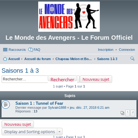
Le Monde des Avengers - Le Forum Officiel
Raccourcis
FAQ
Inscription
Connexion
Accueil
Accueil du forum
Chapeau Melon et Bottes de Cuir
Saisons 1 à 3
ec
Saisons 1 à 3
her
Rechercher
Nouveau sujet
ch
1 sujet • Page
1
sur
1
er
Sujets
Saison 1 : Tunnel of Fear
Dernier message par
Sylvain1888
«
jeu. déc. 27, 2018 6:21 am
Réponses :
13
1
2
Nouveau sujet
Display and Sorting options
1 sujet • Page
1
sur
1