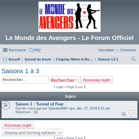
Le Monde des Avengers - Le Forum Officiel
Raccourcis
FAQ
Inscription
Connexion
Accueil
Accueil du forum
Chapeau Melon et Bottes de Cuir
Saisons 1 à 3
ec
Saisons 1 à 3
her
Rechercher
Nouveau sujet
ch
1 sujet • Page
1
sur
1
er
Sujets
Saison 1 : Tunnel of Fear
Dernier message par
Sylvain1888
«
jeu. déc. 27, 2018 6:21 am
Réponses :
13
1
2
Nouveau sujet
Display and Sorting options
1 sujet • Page
1
sur
1