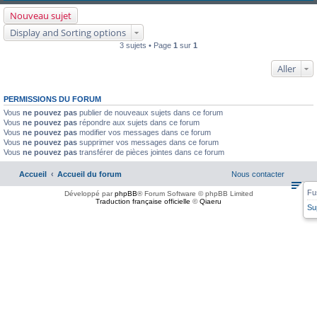
Nouveau sujet
Display and Sorting options
3 sujets • Page
1
sur
1
Aller
PERMISSIONS DU FORUM
Vous
ne pouvez pas
publier de nouveaux sujets dans ce forum
Vous
ne pouvez pas
répondre aux sujets dans ce forum
Vous
ne pouvez pas
modifier vos messages dans ce forum
Vous
ne pouvez pas
supprimer vos messages dans ce forum
Vous
ne pouvez pas
transférer de pièces jointes dans ce forum
Accueil
Accueil du forum
Nous contacter
Fu
Développé par
phpBB
® Forum Software © phpBB Limited
Traduction française officielle
©
Qiaeru
Su