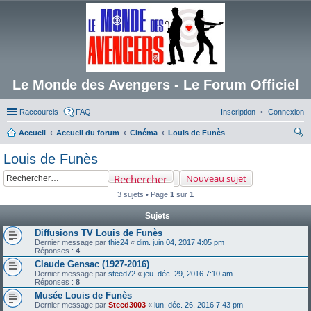
Le Monde des Avengers - Le Forum Officiel
Raccourcis
FAQ
Inscription
Connexion
Accueil
Accueil du forum
Cinéma
Louis de Funès
ec
Louis de Funès
her
Rechercher
Nouveau sujet
ch
3 sujets • Page
1
sur
1
er
Sujets
Diffusions TV Louis de Funès
Dernier message par
thie24
«
dim. juin 04, 2017 4:05 pm
Réponses :
4
Claude Gensac (1927-2016)
Dernier message par
steed72
«
jeu. déc. 29, 2016 7:10 am
Réponses :
8
Musée Louis de Funès
Dernier message par
Steed3003
«
lun. déc. 26, 2016 7:43 pm