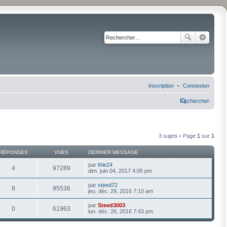
Inscription
Connexion
Rechercher
3 sujets • Page
1
sur
1
RÉPONSES
VUES
DERNIER MESSAGE
par
thie24
4
97289
dim. juin 04, 2017 4:05 pm
par
steed72
8
95536
jeu. déc. 29, 2016 7:10 am
par
Steed3003
0
61963
lun. déc. 26, 2016 7:43 pm