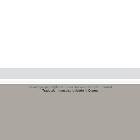
Développé par
phpBB
® Forum Software © phpBB Limited
Traduction française officielle
©
Qiaeru