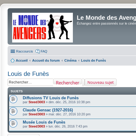
Le Monde des Avenge
Échangez entre passionnés sur le cinéma 
Raccourcis
FAQ
Accueil
Accueil du forum
Cinéma
Louis de Funès
Louis de Funès
Rechercher
Nouveau sujet
SUJETS
Diffusions TV Louis de Funès
par
Steed3003
»
dim. déc. 25, 2016 10:38 pm
Claude Gensac (1927-2016)
par
Steed3003
»
mar. déc. 27, 2016 10:20 pm
Musée Louis de Funès
par
Steed3003
»
lun. déc. 26, 2016 7:43 pm