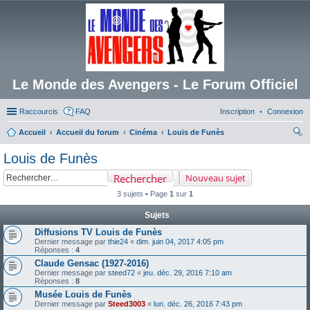
Le Monde des Avengers - Le Forum Officiel
Raccourcis
FAQ
Inscription
Connexion
Accueil
Accueil du forum
Cinéma
Louis de Funès
ec
Louis de Funès
her
Rechercher
Nouveau sujet
ch
3 sujets • Page
1
sur
1
er
Sujets
Diffusions TV Louis de Funès
Dernier message par
thie24
«
dim. juin 04, 2017 4:05 pm
Réponses :
4
Claude Gensac (1927-2016)
Dernier message par
steed72
«
jeu. déc. 29, 2016 7:10 am
Réponses :
8
Musée Louis de Funès
Dernier message par
Steed3003
«
lun. déc. 26, 2016 7:43 pm