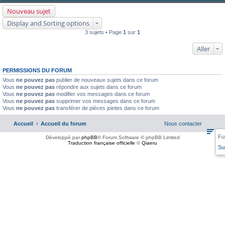
Nouveau sujet
Display and Sorting options
3 sujets • Page
1
sur
1
Aller
PERMISSIONS DU FORUM
Vous
ne pouvez pas
publier de nouveaux sujets dans ce forum
Vous
ne pouvez pas
répondre aux sujets dans ce forum
Vous
ne pouvez pas
modifier vos messages dans ce forum
Vous
ne pouvez pas
supprimer vos messages dans ce forum
Vous
ne pouvez pas
transférer de pièces jointes dans ce forum
Accueil
Accueil du forum
Nous contacter
Fu
Développé par
phpBB
® Forum Software © phpBB Limited
Traduction française officielle
©
Qiaeru
Su