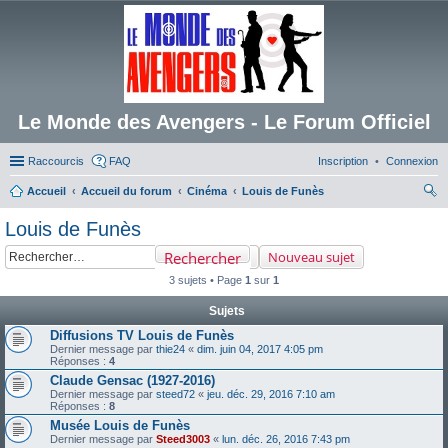
Le Monde des Avengers - Le Forum Officiel
Raccourcis
FAQ
Inscription
Connexion
Accueil
Accueil du forum
Cinéma
Louis de Funès
ec
Louis de Funès
her
Rechercher
Nouveau sujet
ch
3 sujets • Page
1
sur
1
er
Sujets
Diffusions TV Louis de Funès
Dernier message par
thie24
«
dim. juin 04, 2017 4:05 pm
Réponses :
4
Claude Gensac (1927-2016)
Dernier message par
steed72
«
jeu. déc. 29, 2016 7:10 am
Réponses :
8
Musée Louis de Funès
Dernier message par
Steed3003
«
lun. déc. 26, 2016 7:43 pm