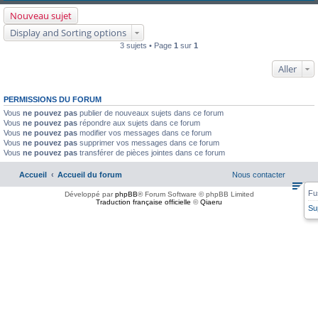
Nouveau sujet
Display and Sorting options
3 sujets • Page
1
sur
1
Aller
PERMISSIONS DU FORUM
Vous
ne pouvez pas
publier de nouveaux sujets dans ce forum
Vous
ne pouvez pas
répondre aux sujets dans ce forum
Vous
ne pouvez pas
modifier vos messages dans ce forum
Vous
ne pouvez pas
supprimer vos messages dans ce forum
Vous
ne pouvez pas
transférer de pièces jointes dans ce forum
Accueil
Accueil du forum
Nous contacter
Fu
Développé par
phpBB
® Forum Software © phpBB Limited
Traduction française officielle
©
Qiaeru
Su