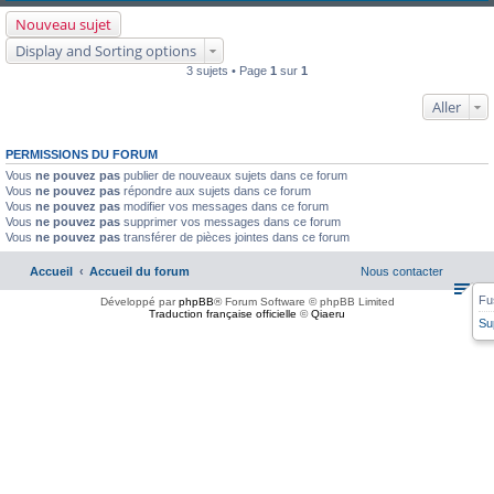
Nouveau sujet
Display and Sorting options
3 sujets • Page
1
sur
1
Aller
PERMISSIONS DU FORUM
Vous
ne pouvez pas
publier de nouveaux sujets dans ce forum
Vous
ne pouvez pas
répondre aux sujets dans ce forum
Vous
ne pouvez pas
modifier vos messages dans ce forum
Vous
ne pouvez pas
supprimer vos messages dans ce forum
Vous
ne pouvez pas
transférer de pièces jointes dans ce forum
Accueil
Accueil du forum
Nous contacter
Fu
Développé par
phpBB
® Forum Software © phpBB Limited
Traduction française officielle
©
Qiaeru
Su