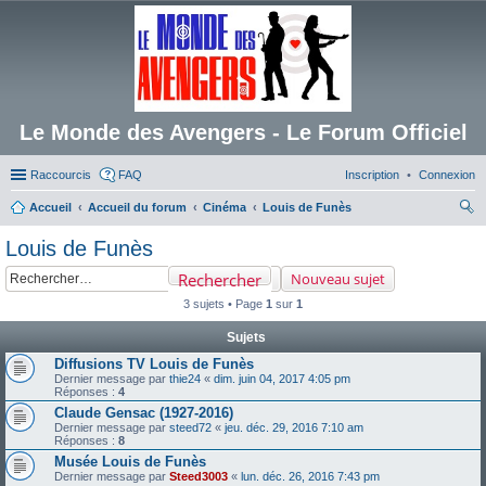
Le Monde des Avengers - Le Forum Officiel
Raccourcis
FAQ
Inscription
Connexion
Accueil
Accueil du forum
Cinéma
Louis de Funès
ec
Louis de Funès
her
Rechercher
Nouveau sujet
ch
3 sujets • Page
1
sur
1
er
Sujets
Diffusions TV Louis de Funès
Dernier message par
thie24
«
dim. juin 04, 2017 4:05 pm
Réponses :
4
Claude Gensac (1927-2016)
Dernier message par
steed72
«
jeu. déc. 29, 2016 7:10 am
Réponses :
8
Musée Louis de Funès
Dernier message par
Steed3003
«
lun. déc. 26, 2016 7:43 pm