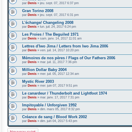
par
Denis
»
jeu. sept. 07, 2017 6:37 pm
Gran Torino 2008
par
Denis
»
jeu. sept. 07, 2017 6:31 pm
L'échange/ Changeling 2008
par
Denis
»
lun. juil. 24, 2017 6:24 pm
Les Proies / The Beguiled 1971
par
Denis
»
sam. janv. 14, 2017 11:01 am
Lettres d'Iwo Jima / Letters from Iwo Jima 2006
par
Denis
»
ven. juil. 14, 2017 10:20 pm
Mémoires de nos pères / Flags of Our Fathers 2006
par
Denis
»
mar. juil. 11, 2017 7:36 pm
Million Dollar Baby 2004
par
Denis
»
mer. juil. 05, 2017 12:34 am
Mystic River 2003
par
Denis
»
mer. juin 07, 2017 9:51 pm
Le canardeur / Thunderbolt and Lightfoot 1974
par
Denis
»
mar. janv. 17, 2017 7:31 pm
Impitoyable / Unforgiven 1992
par
Denis
»
dim. mars 05, 2017 8:32 pm
Créance de sang / Blood Work 2002
par
Denis
»
dim. juin 04, 2017 5:43 pm
Nouveau sujet