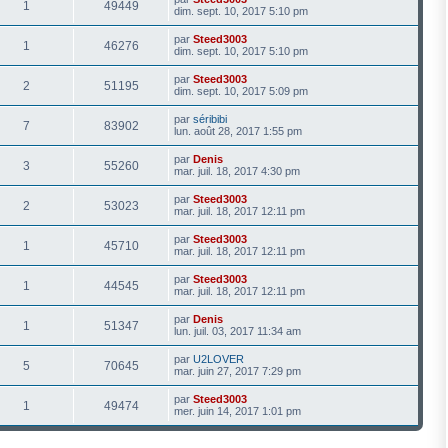
1
49449
dim. sept. 10, 2017 5:10 pm
par
Steed3003
1
46276
dim. sept. 10, 2017 5:10 pm
par
Steed3003
2
51195
dim. sept. 10, 2017 5:09 pm
par
séribibi
7
83902
lun. août 28, 2017 1:55 pm
par
Denis
3
55260
mar. juil. 18, 2017 4:30 pm
par
Steed3003
2
53023
mar. juil. 18, 2017 12:11 pm
par
Steed3003
1
45710
mar. juil. 18, 2017 12:11 pm
par
Steed3003
1
44545
mar. juil. 18, 2017 12:11 pm
par
Denis
1
51347
lun. juil. 03, 2017 11:34 am
par
U2LOVER
5
70645
mar. juin 27, 2017 7:29 pm
par
Steed3003
1
49474
mer. juin 14, 2017 1:01 pm