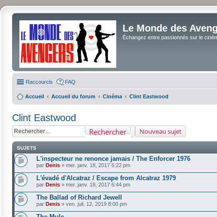
Le Monde des Avenge
Échangez entre passionnés sur le cinéma 
Raccourcis
FAQ
Accueil
Accueil du forum
Cinéma
Clint Eastwood
Clint Eastwood
Rechercher
Nouveau sujet
SUJETS
L'inspecteur ne renonce jamais / The Enforcer 1976
par
Denis
»
mer. janv. 18, 2017 6:22 pm
L'évadé d'Alcatraz / Escape from Alcatraz 1979
par
Denis
»
mer. janv. 18, 2017 6:44 pm
The Ballad of Richard Jewell
par
Denis
»
ven. juil. 12, 2019 8:00 pm
The Mule