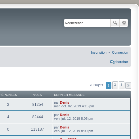
Inscription
Connexion
Rechercher
2
3
70 sujets
1
RÉPONSES
VUES
DERNIER MESSAGE
par
Denis
2
81254
mer. oct. 02, 2019 4:15 pm
par
Denis
4
82444
ven. juil. 12, 2019 8:05 pm
par
Denis
0
113187
ven. juil. 12, 2019 8:00 pm