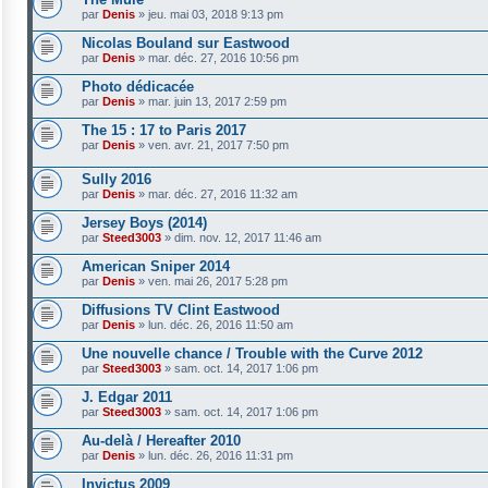
par
Denis
»
jeu. mai 03, 2018 9:13 pm
Nicolas Bouland sur Eastwood
par
Denis
»
mar. déc. 27, 2016 10:56 pm
Photo dédicacée
par
Denis
»
mar. juin 13, 2017 2:59 pm
The 15 : 17 to Paris 2017
par
Denis
»
ven. avr. 21, 2017 7:50 pm
Sully 2016
par
Denis
»
mar. déc. 27, 2016 11:32 am
Jersey Boys (2014)
par
Steed3003
»
dim. nov. 12, 2017 11:46 am
American Sniper 2014
par
Denis
»
ven. mai 26, 2017 5:28 pm
Diffusions TV Clint Eastwood
par
Denis
»
lun. déc. 26, 2016 11:50 am
Une nouvelle chance / Trouble with the Curve 2012
par
Steed3003
»
sam. oct. 14, 2017 1:06 pm
J. Edgar 2011
par
Steed3003
»
sam. oct. 14, 2017 1:06 pm
Au-delà / Hereafter 2010
par
Denis
»
lun. déc. 26, 2016 11:31 pm
Invictus 2009