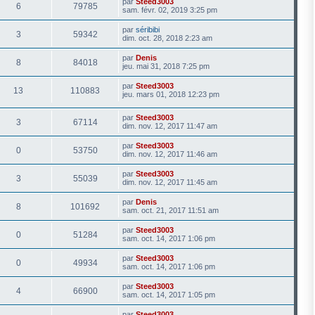
par
Steed3003
6
79785
sam. févr. 02, 2019 3:25 pm
par
séribibi
3
59342
dim. oct. 28, 2018 2:23 am
par
Denis
8
84018
jeu. mai 31, 2018 7:25 pm
par
Steed3003
13
110883
jeu. mars 01, 2018 12:23 pm
par
Steed3003
3
67114
dim. nov. 12, 2017 11:47 am
par
Steed3003
0
53750
dim. nov. 12, 2017 11:46 am
par
Steed3003
3
55039
dim. nov. 12, 2017 11:45 am
par
Denis
8
101692
sam. oct. 21, 2017 11:51 am
par
Steed3003
0
51284
sam. oct. 14, 2017 1:06 pm
par
Steed3003
0
49934
sam. oct. 14, 2017 1:06 pm
par
Steed3003
4
66900
sam. oct. 14, 2017 1:05 pm
par
Steed3003