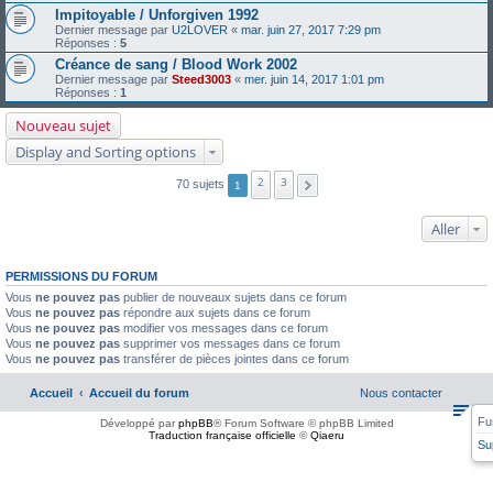
Impitoyable / Unforgiven 1992
Dernier message par
U2LOVER
«
mar. juin 27, 2017 7:29 pm
Réponses :
5
Créance de sang / Blood Work 2002
Dernier message par
Steed3003
«
mer. juin 14, 2017 1:01 pm
Réponses :
1
Nouveau sujet
Display and Sorting options
2
3
70 sujets
1
Aller
PERMISSIONS DU FORUM
Vous
ne pouvez pas
publier de nouveaux sujets dans ce forum
Vous
ne pouvez pas
répondre aux sujets dans ce forum
Vous
ne pouvez pas
modifier vos messages dans ce forum
Vous
ne pouvez pas
supprimer vos messages dans ce forum
Vous
ne pouvez pas
transférer de pièces jointes dans ce forum
Accueil
Accueil du forum
Nous contacter
Fu
Développé par
phpBB
® Forum Software © phpBB Limited
Traduction française officielle
©
Qiaeru
Su