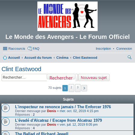
Le Monde des Avengers - Le Forum Officiel
Raccourcis
FAQ
Inscription
Connexion
Accueil
Accueil du forum
Cinéma
Clint Eastwood
ec
Clint Eastwood
her
Rechercher
Nouveau sujet
ch
er
2
3
70 sujets
1
Sujets
L'inspecteur ne renonce jamais / The Enforcer 1976
Dernier message par
Denis
«
mer. oct. 02, 2019 4:15 pm
Réponses :
2
L'évadé d'Alcatraz / Escape from Alcatraz 1979
Dernier message par
Denis
«
ven. juil. 12, 2019 8:05 pm
Réponses :
4
The Ballad of Richard Jewell