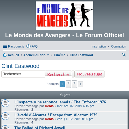
Le Monde des Avengers - Le Forum Officiel
Raccourcis
FAQ
Inscription
Connexion
Accueil
Accueil du forum
Cinéma
Clint Eastwood
ec
Clint Eastwood
her
Rechercher
Nouveau sujet
ch
er
2
3
70 sujets
1
Sujets
L'inspecteur ne renonce jamais / The Enforcer 1976
Dernier message par
Denis
«
mer. oct. 02, 2019 4:15 pm
Réponses :
2
L'évadé d'Alcatraz / Escape from Alcatraz 1979
Dernier message par
Denis
«
ven. juil. 12, 2019 8:05 pm
Réponses :
4
The Ballad of Richard Jewell