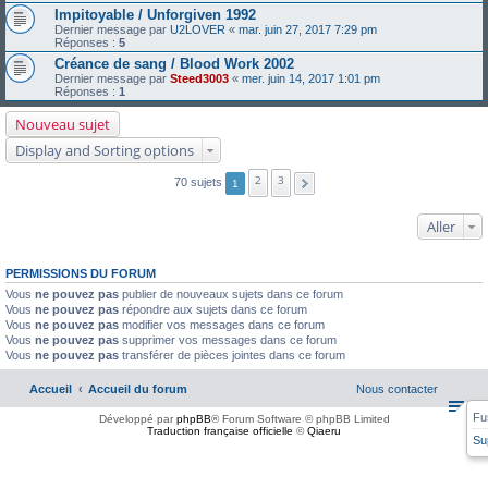
Impitoyable / Unforgiven 1992
Dernier message par
U2LOVER
«
mar. juin 27, 2017 7:29 pm
Réponses :
5
Créance de sang / Blood Work 2002
Dernier message par
Steed3003
«
mer. juin 14, 2017 1:01 pm
Réponses :
1
Nouveau sujet
Display and Sorting options
2
3
70 sujets
1
Aller
PERMISSIONS DU FORUM
Vous
ne pouvez pas
publier de nouveaux sujets dans ce forum
Vous
ne pouvez pas
répondre aux sujets dans ce forum
Vous
ne pouvez pas
modifier vos messages dans ce forum
Vous
ne pouvez pas
supprimer vos messages dans ce forum
Vous
ne pouvez pas
transférer de pièces jointes dans ce forum
Accueil
Accueil du forum
Nous contacter
Fu
Développé par
phpBB
® Forum Software © phpBB Limited
Traduction française officielle
©
Qiaeru
Su