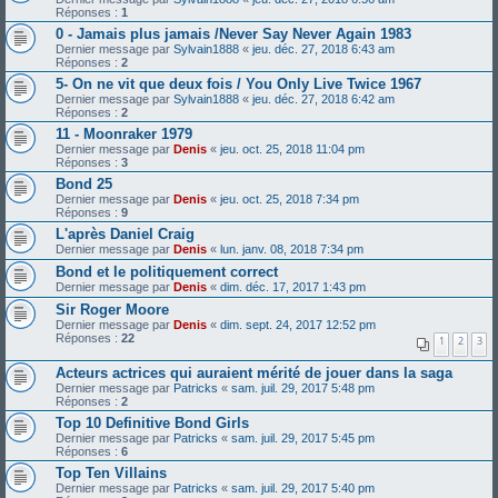
Réponses :
1
0 - Jamais plus jamais /Never Say Never Again 1983
Dernier message par
Sylvain1888
«
jeu. déc. 27, 2018 6:43 am
Réponses :
2
5- On ne vit que deux fois / You Only Live Twice 1967
Dernier message par
Sylvain1888
«
jeu. déc. 27, 2018 6:42 am
Réponses :
2
11 - Moonraker 1979
Dernier message par
Denis
«
jeu. oct. 25, 2018 11:04 pm
Réponses :
3
Bond 25
Dernier message par
Denis
«
jeu. oct. 25, 2018 7:34 pm
Réponses :
9
L'après Daniel Craig
Dernier message par
Denis
«
lun. janv. 08, 2018 7:34 pm
Bond et le politiquement correct
Dernier message par
Denis
«
dim. déc. 17, 2017 1:43 pm
Sir Roger Moore
Dernier message par
Denis
«
dim. sept. 24, 2017 12:52 pm
Réponses :
22
1
2
3
Acteurs actrices qui auraient mérité de jouer dans la saga
Dernier message par
Patricks
«
sam. juil. 29, 2017 5:48 pm
Réponses :
2
Top 10 Definitive Bond Girls
Dernier message par
Patricks
«
sam. juil. 29, 2017 5:45 pm
Réponses :
6
Top Ten Villains
Dernier message par
Patricks
«
sam. juil. 29, 2017 5:40 pm