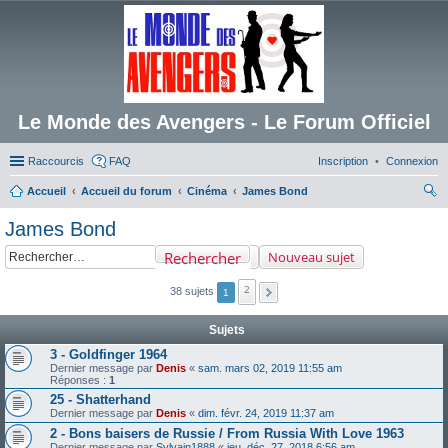
Le Monde des Avengers - Le Forum Officiel
Raccourcis
FAQ
Inscription
Connexion
Accueil
Accueil du forum
Cinéma
James Bond
ec
James Bond
her
Rechercher
Nouveau sujet
ch
er
2
38 sujets
1
Sujets
3 - Goldfinger 1964
Dernier message par
Denis
«
sam. mars 02, 2019 11:55 am
Réponses :
1
25 - Shatterhand
Dernier message par
Denis
«
dim. févr. 24, 2019 11:37 am
2 - Bons baisers de Russie / From Russia With Love 1963
Dernier message par
Sylvain1888
«
jeu. déc. 27, 2018 6:56 am