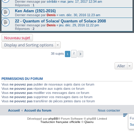
Dernier message par
séribibi
«
mar. janv. 17, 2017 12:34 am
Réponses :
1
Ken Adam (1921-2016)
Dernier message par
Denis
«
ven. déc. 30, 2016 11:23 am
22 - Quantum of Solace/ Quantum of Solace 2008
Dernier message par
Denis
«
jeu. déc. 29, 2016 11:22 pm
Réponses :
2
Nouveau sujet
Display and Sorting options
2
38 sujets
1
Aller
PERMISSIONS DU FORUM
Vous
ne pouvez pas
publier de nouveaux sujets dans ce forum
Vous
ne pouvez pas
répondre aux sujets dans ce forum
Vous
ne pouvez pas
modifier vos messages dans ce forum
Vous
ne pouvez pas
supprimer vos messages dans ce forum
Vous
ne pouvez pas
transférer de pièces jointes dans ce forum
Accueil
Accueil du forum
Nous contacter
Fu
Développé par
phpBB
® Forum Software © phpBB Limited
Traduction française officielle
©
Qiaeru
Su