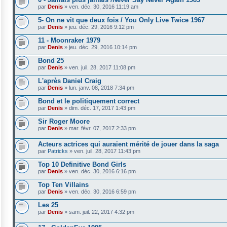
par
Denis
»
ven. déc. 30, 2016 11:19 am
5- On ne vit que deux fois / You Only Live Twice 1967
par
Denis
»
jeu. déc. 29, 2016 9:12 pm
11 - Moonraker 1979
par
Denis
»
jeu. déc. 29, 2016 10:14 pm
Bond 25
par
Denis
»
ven. juil. 28, 2017 11:08 pm
L'après Daniel Craig
par
Denis
»
lun. janv. 08, 2018 7:34 pm
Bond et le politiquement correct
par
Denis
»
dim. déc. 17, 2017 1:43 pm
Sir Roger Moore
par
Denis
»
mar. févr. 07, 2017 2:33 pm
Acteurs actrices qui auraient mérité de jouer dans la saga
par
Patricks
»
ven. juil. 28, 2017 11:43 pm
Top 10 Definitive Bond Girls
par
Denis
»
ven. déc. 30, 2016 6:16 pm
Top Ten Villains
par
Denis
»
ven. déc. 30, 2016 6:59 pm
Les 25
par
Denis
»
sam. juil. 22, 2017 4:32 pm