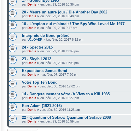
17 - GoldenEye 1995
par
Denis
»
jeu. déc. 29, 2016 10:36 pm
20 - Meurs un autre jour / Die Another Day 2002
par
Denis
»
jeu. déc. 29, 2016 10:48 pm
10 - L'espion qui m'aimait / The Spy Who Loved Me 1977
par
Denis
»
jeu. déc. 29, 2016 9:47 pm
Interprète de Bond préféré
par
U2LOVER
»
lun. févr. 20, 2017 8:12 pm
24 - Spectre 2015
par
Denis
»
jeu. déc. 29, 2016 11:09 pm
23 - Skyfall 2012
par
Denis
»
jeu. déc. 29, 2016 11:05 pm
Expositions James Bond
par
Denis
»
mar. févr. 07, 2017 7:20 pm
Votre Top Ten Bond
par
Denis
»
ven. déc. 30, 2016 12:02 pm
14 - Dangereusement vôtre /A View to a Kill 1985
par
Denis
»
jeu. déc. 29, 2016 10:27 pm
Ken Adam (1921-2016)
par
Denis
»
ven. déc. 30, 2016 11:23 am
22 - Quantum of Solace/ Quantum of Solace 2008
par
Denis
»
jeu. déc. 29, 2016 10:59 pm