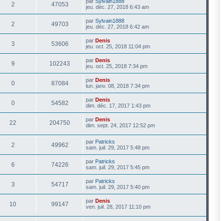
par
Sylvain1888
2
47053
jeu. déc. 27, 2018 6:43 am
par
Sylvain1888
2
49703
jeu. déc. 27, 2018 6:42 am
par
Denis
3
53606
jeu. oct. 25, 2018 11:04 pm
par
Denis
9
102243
jeu. oct. 25, 2018 7:34 pm
par
Denis
0
87084
lun. janv. 08, 2018 7:34 pm
par
Denis
0
54582
dim. déc. 17, 2017 1:43 pm
par
Denis
22
204750
dim. sept. 24, 2017 12:52 pm
par
Patricks
2
49962
sam. juil. 29, 2017 5:48 pm
par
Patricks
6
74226
sam. juil. 29, 2017 5:45 pm
par
Patricks
3
54717
sam. juil. 29, 2017 5:40 pm
par
Denis
10
99147
ven. juil. 28, 2017 11:10 pm