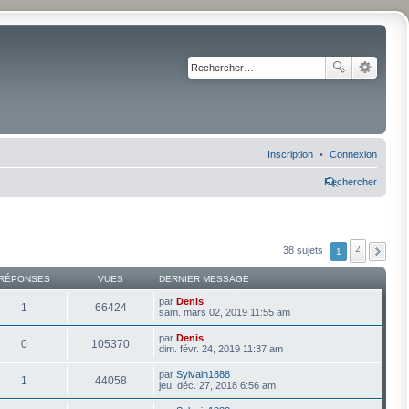
Inscription
Connexion
Rechercher
2
38 sujets
1
RÉPONSES
VUES
DERNIER MESSAGE
par
Denis
1
66424
sam. mars 02, 2019 11:55 am
par
Denis
0
105370
dim. févr. 24, 2019 11:37 am
par
Sylvain1888
1
44058
jeu. déc. 27, 2018 6:56 am