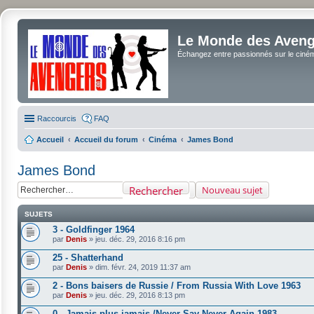
Le Monde des Avenge
Échangez entre passionnés sur le cinéma 
Raccourcis
FAQ
Accueil
Accueil du forum
Cinéma
James Bond
James Bond
Rechercher
Nouveau sujet
SUJETS
3 - Goldfinger 1964
par
Denis
»
jeu. déc. 29, 2016 8:16 pm
25 - Shatterhand
par
Denis
»
dim. févr. 24, 2019 11:37 am
2 - Bons baisers de Russie / From Russia With Love 1963
par
Denis
»
jeu. déc. 29, 2016 8:13 pm
0 - Jamais plus jamais /Never Say Never Again 1983