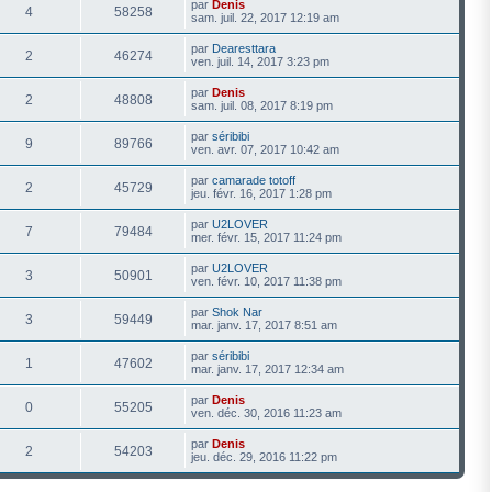
par
Denis
4
58258
sam. juil. 22, 2017 12:19 am
par
Dearesttara
2
46274
ven. juil. 14, 2017 3:23 pm
par
Denis
2
48808
sam. juil. 08, 2017 8:19 pm
par
séribibi
9
89766
ven. avr. 07, 2017 10:42 am
par
camarade totoff
2
45729
jeu. févr. 16, 2017 1:28 pm
par
U2LOVER
7
79484
mer. févr. 15, 2017 11:24 pm
par
U2LOVER
3
50901
ven. févr. 10, 2017 11:38 pm
par
Shok Nar
3
59449
mar. janv. 17, 2017 8:51 am
par
séribibi
1
47602
mar. janv. 17, 2017 12:34 am
par
Denis
0
55205
ven. déc. 30, 2016 11:23 am
par
Denis
2
54203
jeu. déc. 29, 2016 11:22 pm