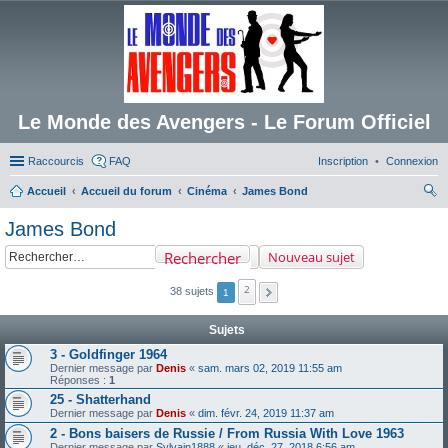
Le Monde des Avengers - Le Forum Officiel
Raccourcis
FAQ
Inscription
Connexion
Accueil
Accueil du forum
Cinéma
James Bond
ec
James Bond
her
Rechercher
Nouveau sujet
ch
er
2
38 sujets
1
Sujets
3 - Goldfinger 1964
Dernier message par
Denis
«
sam. mars 02, 2019 11:55 am
Réponses :
1
25 - Shatterhand
Dernier message par
Denis
«
dim. févr. 24, 2019 11:37 am
2 - Bons baisers de Russie / From Russia With Love 1963
Dernier message par
Sylvain1888
«
jeu. déc. 27, 2018 6:56 am