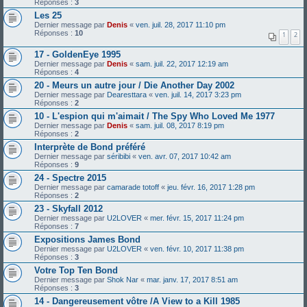
Réponses :
3
Les 25
Dernier message par
Denis
«
ven. juil. 28, 2017 11:10 pm
Réponses :
10
1
2
17 - GoldenEye 1995
Dernier message par
Denis
«
sam. juil. 22, 2017 12:19 am
Réponses :
4
20 - Meurs un autre jour / Die Another Day 2002
Dernier message par
Dearesttara
«
ven. juil. 14, 2017 3:23 pm
Réponses :
2
10 - L'espion qui m'aimait / The Spy Who Loved Me 1977
Dernier message par
Denis
«
sam. juil. 08, 2017 8:19 pm
Réponses :
2
Interprète de Bond préféré
Dernier message par
séribibi
«
ven. avr. 07, 2017 10:42 am
Réponses :
9
24 - Spectre 2015
Dernier message par
camarade totoff
«
jeu. févr. 16, 2017 1:28 pm
Réponses :
2
23 - Skyfall 2012
Dernier message par
U2LOVER
«
mer. févr. 15, 2017 11:24 pm
Réponses :
7
Expositions James Bond
Dernier message par
U2LOVER
«
ven. févr. 10, 2017 11:38 pm
Réponses :
3
Votre Top Ten Bond
Dernier message par
Shok Nar
«
mar. janv. 17, 2017 8:51 am
Réponses :
3
14 - Dangereusement vôtre /A View to a Kill 1985