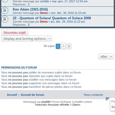
Dernier message par
séribibi
«
mar. janv. 17, 2017 12:34 am
Réponses :
1
Ken Adam (1921-2016)
Dernier message par
Denis
«
ven. déc. 30, 2016 11:23 am
22 - Quantum of Solace/ Quantum of Solace 2008
Dernier message par
Denis
«
jeu. déc. 29, 2016 11:22 pm
Réponses :
2
Nouveau sujet
Display and Sorting options
2
38 sujets
1
Aller
PERMISSIONS DU FORUM
Vous
ne pouvez pas
publier de nouveaux sujets dans ce forum
Vous
ne pouvez pas
répondre aux sujets dans ce forum
Vous
ne pouvez pas
modifier vos messages dans ce forum
Vous
ne pouvez pas
supprimer vos messages dans ce forum
Vous
ne pouvez pas
transférer de pièces jointes dans ce forum
Accueil
Accueil du forum
Nous contacter
Fu
Développé par
phpBB
® Forum Software © phpBB Limited
Traduction française officielle
©
Qiaeru
Su