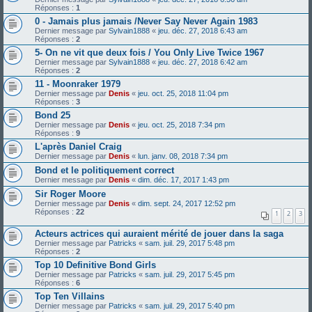
Réponses :
1
0 - Jamais plus jamais /Never Say Never Again 1983
Dernier message par
Sylvain1888
«
jeu. déc. 27, 2018 6:43 am
Réponses :
2
5- On ne vit que deux fois / You Only Live Twice 1967
Dernier message par
Sylvain1888
«
jeu. déc. 27, 2018 6:42 am
Réponses :
2
11 - Moonraker 1979
Dernier message par
Denis
«
jeu. oct. 25, 2018 11:04 pm
Réponses :
3
Bond 25
Dernier message par
Denis
«
jeu. oct. 25, 2018 7:34 pm
Réponses :
9
L'après Daniel Craig
Dernier message par
Denis
«
lun. janv. 08, 2018 7:34 pm
Bond et le politiquement correct
Dernier message par
Denis
«
dim. déc. 17, 2017 1:43 pm
Sir Roger Moore
Dernier message par
Denis
«
dim. sept. 24, 2017 12:52 pm
Réponses :
22
1
2
3
Acteurs actrices qui auraient mérité de jouer dans la saga
Dernier message par
Patricks
«
sam. juil. 29, 2017 5:48 pm
Réponses :
2
Top 10 Definitive Bond Girls
Dernier message par
Patricks
«
sam. juil. 29, 2017 5:45 pm
Réponses :
6
Top Ten Villains
Dernier message par
Patricks
«
sam. juil. 29, 2017 5:40 pm