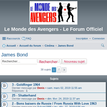
Le Monde des Avengers - Le Forum Officiel
Raccourcis
FAQ
Inscription
Connexion
Accueil
Accueil du forum
Cinéma
James Bond
ec
James Bond
her
Rechercher
Nouveau sujet
ch
er
2
38 sujets
1
Sujets
3 - Goldfinger 1964
Dernier message par
Denis
«
sam. mars 02, 2019 11:55 am
Réponses :
1
25 - Shatterhand
Dernier message par
Denis
«
dim. févr. 24, 2019 11:37 am
2 - Bons baisers de Russie / From Russia With Love 1963
Dernier message par
Sylvain1888
«
jeu. déc. 27, 2018 6:56 am