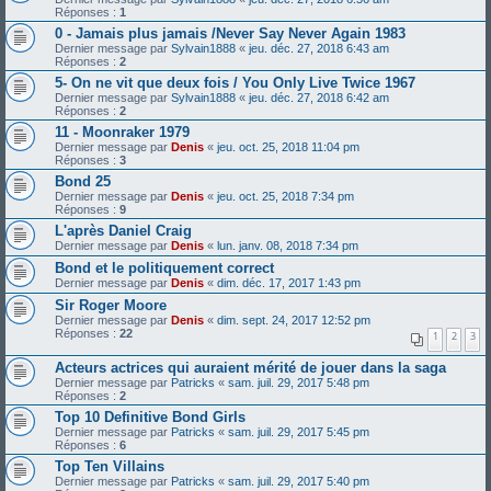
Réponses :
1
0 - Jamais plus jamais /Never Say Never Again 1983
Dernier message par
Sylvain1888
«
jeu. déc. 27, 2018 6:43 am
Réponses :
2
5- On ne vit que deux fois / You Only Live Twice 1967
Dernier message par
Sylvain1888
«
jeu. déc. 27, 2018 6:42 am
Réponses :
2
11 - Moonraker 1979
Dernier message par
Denis
«
jeu. oct. 25, 2018 11:04 pm
Réponses :
3
Bond 25
Dernier message par
Denis
«
jeu. oct. 25, 2018 7:34 pm
Réponses :
9
L'après Daniel Craig
Dernier message par
Denis
«
lun. janv. 08, 2018 7:34 pm
Bond et le politiquement correct
Dernier message par
Denis
«
dim. déc. 17, 2017 1:43 pm
Sir Roger Moore
Dernier message par
Denis
«
dim. sept. 24, 2017 12:52 pm
Réponses :
22
1
2
3
Acteurs actrices qui auraient mérité de jouer dans la saga
Dernier message par
Patricks
«
sam. juil. 29, 2017 5:48 pm
Réponses :
2
Top 10 Definitive Bond Girls
Dernier message par
Patricks
«
sam. juil. 29, 2017 5:45 pm
Réponses :
6
Top Ten Villains
Dernier message par
Patricks
«
sam. juil. 29, 2017 5:40 pm