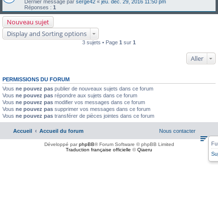
Dernier message par
serge42
«
jeu. déc. 29, 2016 11:50 pm
Réponses :
1
Nouveau sujet
Display and Sorting options
3 sujets • Page
1
sur
1
Aller
PERMISSIONS DU FORUM
Vous
ne pouvez pas
publier de nouveaux sujets dans ce forum
Vous
ne pouvez pas
répondre aux sujets dans ce forum
Vous
ne pouvez pas
modifier vos messages dans ce forum
Vous
ne pouvez pas
supprimer vos messages dans ce forum
Vous
ne pouvez pas
transférer de pièces jointes dans ce forum
Accueil
Accueil du forum
Nous contacter
Fu
Développé par
phpBB
® Forum Software © phpBB Limited
Traduction française officielle
©
Qiaeru
Su