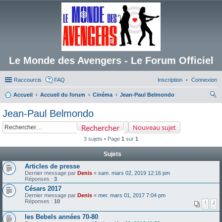
Le Monde des Avengers - Le Forum Officiel
Raccourcis
FAQ
Inscription
Connexion
Accueil
Accueil du forum
Cinéma
Jean-Paul Belmondo
ec
Jean-Paul Belmondo
her
Rechercher
Nouveau sujet
ch
3 sujets • Page
1
sur
1
er
Sujets
Articles de presse
Dernier message par
Denis
«
sam. mars 02, 2019 12:16 pm
Réponses :
3
Césars 2017
Dernier message par
Denis
«
mer. mars 01, 2017 7:04 pm
Réponses :
10
1
2
les Bebels années 70-80