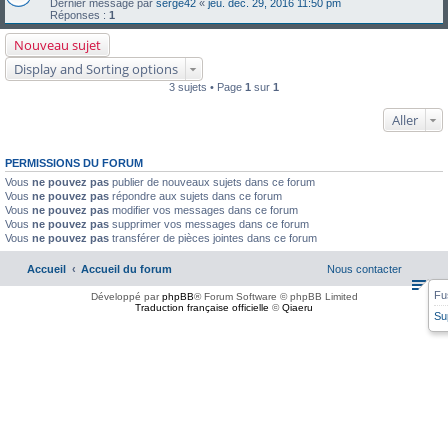
Dernier message par
serge42
«
jeu. déc. 29, 2016 11:50 pm
Réponses :
1
Nouveau sujet
Display and Sorting options
3 sujets • Page
1
sur
1
Aller
PERMISSIONS DU FORUM
Vous
ne pouvez pas
publier de nouveaux sujets dans ce forum
Vous
ne pouvez pas
répondre aux sujets dans ce forum
Vous
ne pouvez pas
modifier vos messages dans ce forum
Vous
ne pouvez pas
supprimer vos messages dans ce forum
Vous
ne pouvez pas
transférer de pièces jointes dans ce forum
Accueil
Accueil du forum
Nous contacter
Fu
Développé par
phpBB
® Forum Software © phpBB Limited
Traduction française officielle
©
Qiaeru
Su