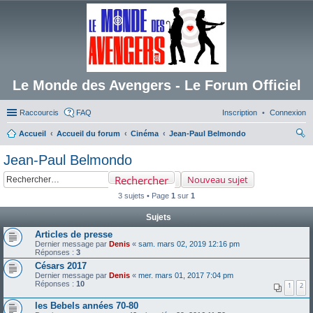
Le Monde des Avengers - Le Forum Officiel
Raccourcis
FAQ
Inscription
Connexion
Accueil
Accueil du forum
Cinéma
Jean-Paul Belmondo
ec
Jean-Paul Belmondo
her
Rechercher
Nouveau sujet
ch
3 sujets • Page
1
sur
1
er
Sujets
Articles de presse
Dernier message par
Denis
«
sam. mars 02, 2019 12:16 pm
Réponses :
3
Césars 2017
Dernier message par
Denis
«
mer. mars 01, 2017 7:04 pm
Réponses :
10
1
2
les Bebels années 70-80