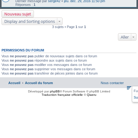
Dernier message par
serge42
«
jeu. déc. 29, 2016 11:50 pm
Réponses :
1
Nouveau sujet
Display and Sorting options
3 sujets • Page
1
sur
1
Aller
PERMISSIONS DU FORUM
Vous
ne pouvez pas
publier de nouveaux sujets dans ce forum
Vous
ne pouvez pas
répondre aux sujets dans ce forum
Vous
ne pouvez pas
modifier vos messages dans ce forum
Vous
ne pouvez pas
supprimer vos messages dans ce forum
Vous
ne pouvez pas
transférer de pièces jointes dans ce forum
Accueil
Accueil du forum
Nous contacter
Fu
Développé par
phpBB
® Forum Software © phpBB Limited
Traduction française officielle
©
Qiaeru
Su