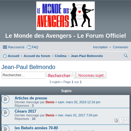
Le Monde des Avengers - Le Forum Officiel
Raccourcis
FAQ
Inscription
Connexion
Accueil
Accueil du forum
Cinéma
Jean-Paul Belmondo
ec
Jean-Paul Belmondo
her
Rechercher
Nouveau sujet
ch
3 sujets • Page
1
sur
1
er
Sujets
Articles de presse
Dernier message par
Denis
«
sam. mars 02, 2019 12:16 pm
Réponses :
3
Césars 2017
Dernier message par
Denis
«
mer. mars 01, 2017 7:04 pm
Réponses :
10
1
2
les Bebels années 70-80