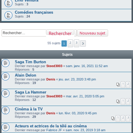
Lino Ventura
Sujets :
3
Comédies françaises
Sujets :
24
Rechercher
Nouveau sujet
2
3
55 sujets
1
Sujets
Saga Tim Burton
Dernier message par
Steed3003
«
sam. janv. 16, 2021 11:52 am
Réponses :
5
Alain Delon
Dernier message par
Denis
«
jeu. avr. 23, 2020 3:48 pm
Réponses :
19
1
2
Saga La Hammer
Dernier message par
Steed3003
«
mar. avr. 21, 2020 5:05 pm
Réponses :
12
1
2
Cinéma à la TV
Dernier message par
Denis
«
lun. févr. 03, 2020 9:45 pm
Réponses :
29
1
2
3
Acteurs et actrices de la télé au cinéma
Dernier message par
Fabrice JF
«
sam. nov. 23, 2019 3:18 am