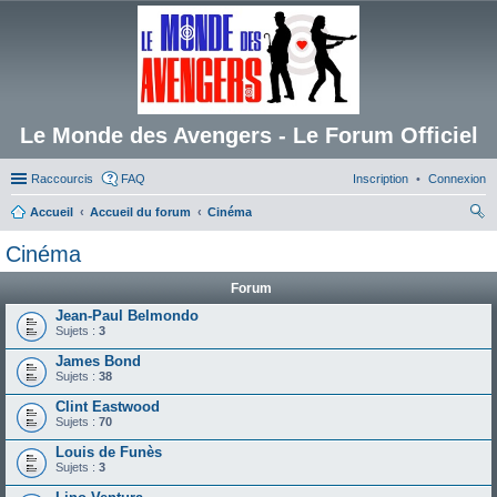
Le Monde des Avengers - Le Forum Officiel
Raccourcis
FAQ
Inscription
Connexion
Accueil
Accueil du forum
Cinéma
ec
Cinéma
her
Forum
ch
Jean-Paul Belmondo
er
Sujets :
3
James Bond
Sujets :
38
Clint Eastwood
Sujets :
70
Louis de Funès
Sujets :
3