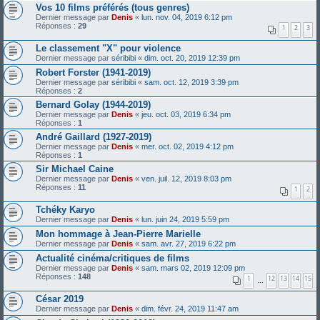
Vos 10 films préférés (tous genres)
Dernier message par
Denis
«
lun. nov. 04, 2019 6:12 pm
Réponses :
29
1
2
3
Le classement "X" pour violence
Dernier message par
séribibi
«
dim. oct. 20, 2019 12:39 pm
Robert Forster (1941-2019)
Dernier message par
séribibi
«
sam. oct. 12, 2019 3:39 pm
Réponses :
2
Bernard Golay (1944-2019)
Dernier message par
Denis
«
jeu. oct. 03, 2019 6:34 pm
Réponses :
1
André Gaillard (1927-2019)
Dernier message par
Denis
«
mer. oct. 02, 2019 4:12 pm
Réponses :
1
Sir Michael Caine
Dernier message par
Denis
«
ven. juil. 12, 2019 8:03 pm
Réponses :
11
1
2
Tchéky Karyo
Dernier message par
Denis
«
lun. juin 24, 2019 5:59 pm
Mon hommage à Jean-Pierre Marielle
Dernier message par
Denis
«
sam. avr. 27, 2019 6:22 pm
Actualité cinéma/critiques de films
Dernier message par
Denis
«
sam. mars 02, 2019 12:09 pm
Réponses :
148
1
12
13
14
15
…
César 2019
Dernier message par
Denis
«
dim. févr. 24, 2019 11:47 am