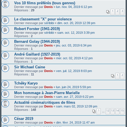
Vos 10 films préférés (tous genres)
Dernier message par
Denis
«
lun. nov. 04, 2019 6:12 pm
Réponses :
29
1
2
3
Le classement "X" pour violence
Dernier message par
séribibi
«
dim. oct. 20, 2019 12:39 pm
Robert Forster (1941-2019)
Dernier message par
séribibi
«
sam. oct. 12, 2019 3:39 pm
Réponses :
2
Bernard Golay (1944-2019)
Dernier message par
Denis
«
jeu. oct. 03, 2019 6:34 pm
Réponses :
1
André Gaillard (1927-2019)
Dernier message par
Denis
«
mer. oct. 02, 2019 4:12 pm
Réponses :
1
Sir Michael Caine
Dernier message par
Denis
«
ven. juil. 12, 2019 8:03 pm
Réponses :
11
1
2
Tchéky Karyo
Dernier message par
Denis
«
lun. juin 24, 2019 5:59 pm
Mon hommage à Jean-Pierre Marielle
Dernier message par
Denis
«
sam. avr. 27, 2019 6:22 pm
Actualité cinéma/critiques de films
Dernier message par
Denis
«
sam. mars 02, 2019 12:09 pm
Réponses :
148
1
12
13
14
15
…
César 2019
Dernier message par
Denis
«
dim. févr. 24, 2019 11:47 am