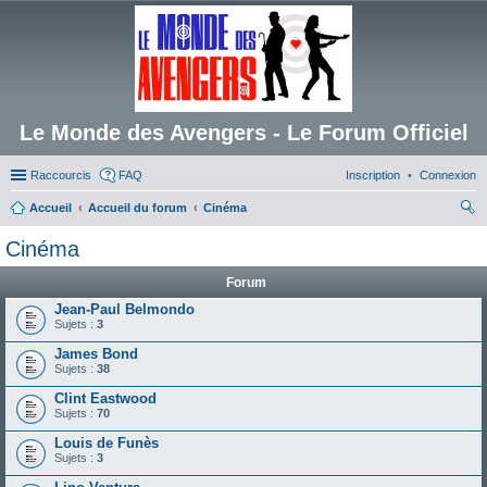
Le Monde des Avengers - Le Forum Officiel
Raccourcis
FAQ
Inscription
Connexion
Accueil
Accueil du forum
Cinéma
ec
Cinéma
her
Forum
ch
Jean-Paul Belmondo
er
Sujets :
3
James Bond
Sujets :
38
Clint Eastwood
Sujets :
70
Louis de Funès
Sujets :
3