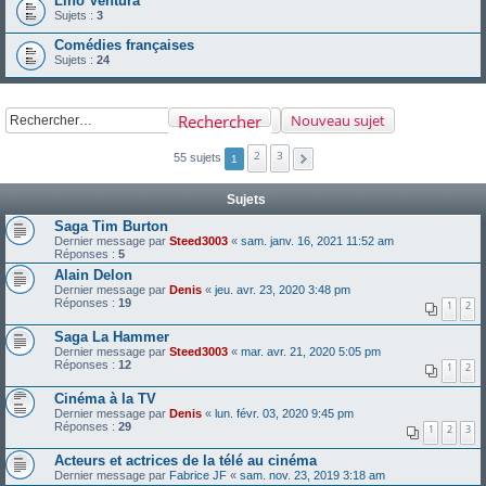
Lino Ventura
Sujets :
3
Comédies françaises
Sujets :
24
Rechercher
Nouveau sujet
2
3
55 sujets
1
Sujets
Saga Tim Burton
Dernier message par
Steed3003
«
sam. janv. 16, 2021 11:52 am
Réponses :
5
Alain Delon
Dernier message par
Denis
«
jeu. avr. 23, 2020 3:48 pm
Réponses :
19
1
2
Saga La Hammer
Dernier message par
Steed3003
«
mar. avr. 21, 2020 5:05 pm
Réponses :
12
1
2
Cinéma à la TV
Dernier message par
Denis
«
lun. févr. 03, 2020 9:45 pm
Réponses :
29
1
2
3
Acteurs et actrices de la télé au cinéma
Dernier message par
Fabrice JF
«
sam. nov. 23, 2019 3:18 am