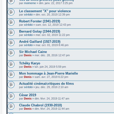
par
moimeme
»
dim. janv. 22, 2017 3:25 pm
Le classement "X" pour violence
par
séribibi
»
dim. oct. 20, 2019 12:39 pm
Robert Forster (1941-2019)
par
séribibi
»
sam. oct. 12, 2019 12:43 pm
Bernard Golay (1944-2019)
par
séribibi
»
mer. oct. 02, 2019 11:22 pm
André Gaillard (1927-2019)
par
séribibi
»
mar. oct. 01, 2019 8:46 pm
Sir Michael Caine
par
Denis
»
mer. déc. 28, 2016 12:47 pm
Tchéky Karyo
par
Denis
»
lun. juin 24, 2019 5:59 pm
Mon hommage à Jean-Pierre Marielle
par
Denis
»
sam. avr. 27, 2019 6:22 pm
Actualité cinéma/critiques de films
par
séribibi
»
jeu. déc. 29, 2016 2:10 am
César 2019
par
Denis
»
dim. févr. 24, 2019 11:47 am
Claude Chabrol (1930-2010)
par
Denis
»
dim. févr. 24, 2019 11:44 am