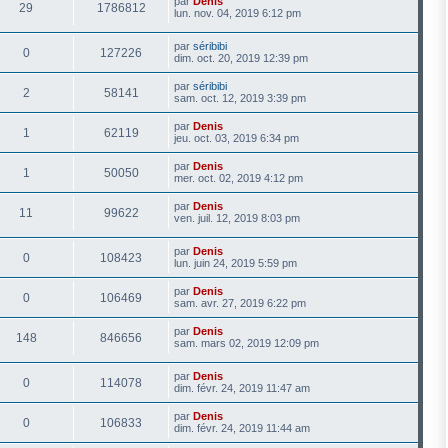
par
Denis
29
1786812
lun. nov. 04, 2019 6:12 pm
par
séribibi
0
127226
dim. oct. 20, 2019 12:39 pm
par
séribibi
2
58141
sam. oct. 12, 2019 3:39 pm
par
Denis
1
62119
jeu. oct. 03, 2019 6:34 pm
par
Denis
1
50050
mer. oct. 02, 2019 4:12 pm
par
Denis
11
99622
ven. juil. 12, 2019 8:03 pm
par
Denis
0
108423
lun. juin 24, 2019 5:59 pm
par
Denis
0
106469
sam. avr. 27, 2019 6:22 pm
par
Denis
148
846656
sam. mars 02, 2019 12:09 pm
par
Denis
0
114078
dim. févr. 24, 2019 11:47 am
par
Denis
0
106833
dim. févr. 24, 2019 11:44 am