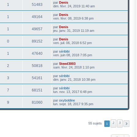
par
Denis
1
51483
dim. févr. 24, 2019 11:40 am
par
Denis
1
49164
ven. févr. 08, 2019 6:38 pm
par
Denis
1
49657
jeu. janv. 31, 2019 11:19 am
par
Denis
0
89152
ven. juil. 06, 2018 6:52 pm
par
séribibi
1
47640
ven. juin 08, 2018 7:05 pm
par
Steed3003
2
50818
sam. févr. 24, 2018 1:10 pm
par
séribibi
3
54161
dim. janv. 21, 2018 10:38 pm
par
séribibi
7
68151
lun. nov. 13, 2017 6:48 pm
par
oxyboldine
9
81060
lun. sept. 18, 2017 9:35 pm
2
3
55 sujets
1