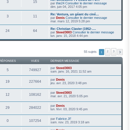
3
15
par
thie24
Consulter le dernier message
dim. juin 04, 2017 4:05 pm
Re: Ventura, un géant du ciné…
3
11
par
Denis
Consulter le dernier message
mar. mars 12, 2019 5:28 pm
Re: Christian Clavier (1952-.…
24
64
par
Steed3003
Consulter le dernier message
lun. janv. 15, 2018 4:44 pm
2
3
55 sujets
1
RÉPONSES
VUES
DERNIER MESSAGE
par
Steed3003
5
749927
sam. janv. 16, 2021 11:52 am
par
Denis
19
227664
jeu. avr. 23, 2020 3:48 pm
par
Steed3003
12
108162
mar. avr. 21, 2020 5:05 pm
par
Denis
29
284022
lun. févr. 03, 2020 9:45 pm
par
Fabrice JF
0
107254
sam. nov. 23, 2019 3:18 am