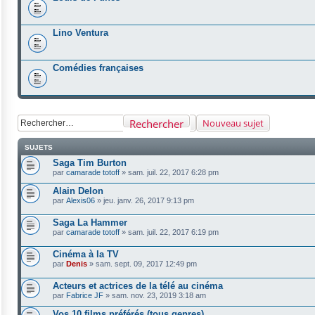
Lino Ventura
Comédies françaises
Rechercher
Nouveau sujet
SUJETS
Saga Tim Burton
par
camarade totoff
»
sam. juil. 22, 2017 6:28 pm
Alain Delon
par
Alexis06
»
jeu. janv. 26, 2017 9:13 pm
Saga La Hammer
par
camarade totoff
»
sam. juil. 22, 2017 6:19 pm
Cinéma à la TV
par
Denis
»
sam. sept. 09, 2017 12:49 pm
Acteurs et actrices de la télé au cinéma
par
Fabrice JF
»
sam. nov. 23, 2019 3:18 am
Vos 10 films préférés (tous genres)