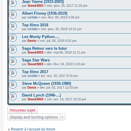
Jean Yanne (1933-2003)
par
Steed3003
»
mer. janv. 25, 2017 12:20 pm
Albert Finney (1936-2019)
par
séribibi
»
ven. févr. 08, 2019 4:06 pm
Top films 2018
par
séribibi
»
mer. janv. 30, 2019 10:31 pm
Les Monty Python....
par
Denis
»
ven. juil. 06, 2018 6:52 pm
Saga Retour vers le futur
par
Steed3003
»
dim. mai 06, 2018 12:11 pm
Saga Star Wars
par
Steed3003
»
dim. févr. 04, 2018 1:03 pm
Top films 2017
par
séribibi
»
lun. nov. 20, 2017 8:15 pm
Steve McQueen (1930-1980)
par
Denis
»
dim. juil. 02, 2017 12:03 pm
David Lynch (1946-...)
par
Steed3003
»
ven. avr. 14, 2017 10:15 pm
Nouveau sujet
Display and Sorting options
Revenir à l’accueil du forum