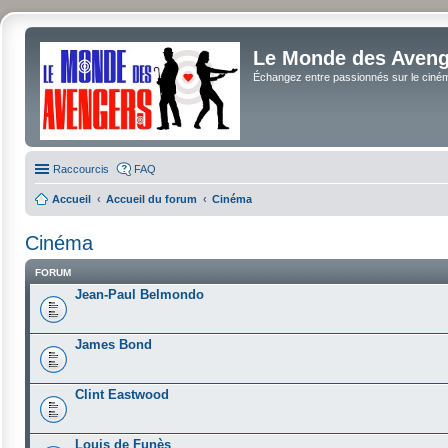
Le Monde des Avenge
Échangez entre passionnés sur le cinéma 
Raccourcis
FAQ
Accueil
Accueil du forum
Cinéma
Cinéma
FORUM
Jean-Paul Belmondo
James Bond
Clint Eastwood
Louis de Funès