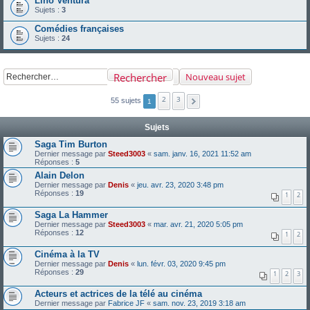
Lino Ventura
Sujets :
3
Comédies françaises
Sujets :
24
Rechercher
Nouveau sujet
2
3
55 sujets
1
Sujets
Saga Tim Burton
Dernier message par
Steed3003
«
sam. janv. 16, 2021 11:52 am
Réponses :
5
Alain Delon
Dernier message par
Denis
«
jeu. avr. 23, 2020 3:48 pm
Réponses :
19
1
2
Saga La Hammer
Dernier message par
Steed3003
«
mar. avr. 21, 2020 5:05 pm
Réponses :
12
1
2
Cinéma à la TV
Dernier message par
Denis
«
lun. févr. 03, 2020 9:45 pm
Réponses :
29
1
2
3
Acteurs et actrices de la télé au cinéma
Dernier message par
Fabrice JF
«
sam. nov. 23, 2019 3:18 am