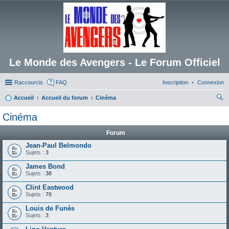
Le Monde des Avengers - Le Forum Officiel
Raccourcis
FAQ
Inscription
Connexion
Accueil
Accueil du forum
Cinéma
ec
Cinéma
her
Forum
ch
Jean-Paul Belmondo
er
Sujets :
3
James Bond
Sujets :
38
Clint Eastwood
Sujets :
70
Louis de Funès
Sujets :
3