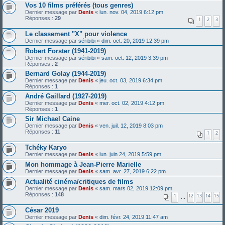
Vos 10 films préférés (tous genres)
Dernier message par
Denis
«
lun. nov. 04, 2019 6:12 pm
Réponses :
29
1
2
3
Le classement "X" pour violence
Dernier message par
séribibi
«
dim. oct. 20, 2019 12:39 pm
Robert Forster (1941-2019)
Dernier message par
séribibi
«
sam. oct. 12, 2019 3:39 pm
Réponses :
2
Bernard Golay (1944-2019)
Dernier message par
Denis
«
jeu. oct. 03, 2019 6:34 pm
Réponses :
1
André Gaillard (1927-2019)
Dernier message par
Denis
«
mer. oct. 02, 2019 4:12 pm
Réponses :
1
Sir Michael Caine
Dernier message par
Denis
«
ven. juil. 12, 2019 8:03 pm
Réponses :
11
1
2
Tchéky Karyo
Dernier message par
Denis
«
lun. juin 24, 2019 5:59 pm
Mon hommage à Jean-Pierre Marielle
Dernier message par
Denis
«
sam. avr. 27, 2019 6:22 pm
Actualité cinéma/critiques de films
Dernier message par
Denis
«
sam. mars 02, 2019 12:09 pm
Réponses :
148
1
12
13
14
15
…
César 2019
Dernier message par
Denis
«
dim. févr. 24, 2019 11:47 am