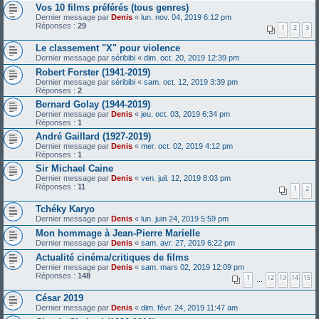
Vos 10 films préférés (tous genres)
Dernier message par
Denis
«
lun. nov. 04, 2019 6:12 pm
Réponses :
29
1
2
3
Le classement "X" pour violence
Dernier message par
séribibi
«
dim. oct. 20, 2019 12:39 pm
Robert Forster (1941-2019)
Dernier message par
séribibi
«
sam. oct. 12, 2019 3:39 pm
Réponses :
2
Bernard Golay (1944-2019)
Dernier message par
Denis
«
jeu. oct. 03, 2019 6:34 pm
Réponses :
1
André Gaillard (1927-2019)
Dernier message par
Denis
«
mer. oct. 02, 2019 4:12 pm
Réponses :
1
Sir Michael Caine
Dernier message par
Denis
«
ven. juil. 12, 2019 8:03 pm
Réponses :
11
1
2
Tchéky Karyo
Dernier message par
Denis
«
lun. juin 24, 2019 5:59 pm
Mon hommage à Jean-Pierre Marielle
Dernier message par
Denis
«
sam. avr. 27, 2019 6:22 pm
Actualité cinéma/critiques de films
Dernier message par
Denis
«
sam. mars 02, 2019 12:09 pm
Réponses :
148
1
12
13
14
15
…
César 2019
Dernier message par
Denis
«
dim. févr. 24, 2019 11:47 am