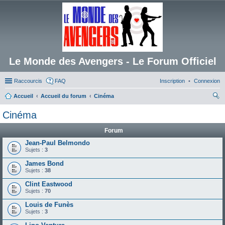
Le Monde des Avengers - Le Forum Officiel
Raccourcis
FAQ
Inscription
Connexion
Accueil
Accueil du forum
Cinéma
ec
Cinéma
her
Forum
ch
Jean-Paul Belmondo
er
Sujets :
3
James Bond
Sujets :
38
Clint Eastwood
Sujets :
70
Louis de Funès
Sujets :
3