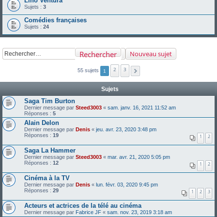
Lino Ventura
Sujets :
3
Comédies françaises
Sujets :
24
Rechercher
Nouveau sujet
2
3
55 sujets
1
Sujets
Saga Tim Burton
Dernier message par
Steed3003
«
sam. janv. 16, 2021 11:52 am
Réponses :
5
Alain Delon
Dernier message par
Denis
«
jeu. avr. 23, 2020 3:48 pm
Réponses :
19
1
2
Saga La Hammer
Dernier message par
Steed3003
«
mar. avr. 21, 2020 5:05 pm
Réponses :
12
1
2
Cinéma à la TV
Dernier message par
Denis
«
lun. févr. 03, 2020 9:45 pm
Réponses :
29
1
2
3
Acteurs et actrices de la télé au cinéma
Dernier message par
Fabrice JF
«
sam. nov. 23, 2019 3:18 am