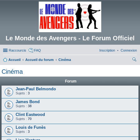
Le Monde des Avengers - Le Forum Officiel
Raccourcis
FAQ
Inscription
Connexion
Accueil
Accueil du forum
Cinéma
ec
Cinéma
her
Forum
ch
Jean-Paul Belmondo
er
Sujets :
3
James Bond
Sujets :
38
Clint Eastwood
Sujets :
70
Louis de Funès
Sujets :
3