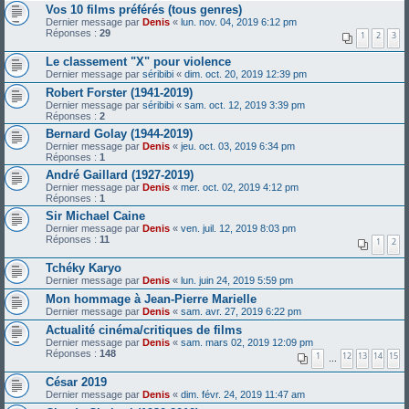
Vos 10 films préférés (tous genres)
Dernier message par
Denis
«
lun. nov. 04, 2019 6:12 pm
Réponses :
29
1
2
3
Le classement "X" pour violence
Dernier message par
séribibi
«
dim. oct. 20, 2019 12:39 pm
Robert Forster (1941-2019)
Dernier message par
séribibi
«
sam. oct. 12, 2019 3:39 pm
Réponses :
2
Bernard Golay (1944-2019)
Dernier message par
Denis
«
jeu. oct. 03, 2019 6:34 pm
Réponses :
1
André Gaillard (1927-2019)
Dernier message par
Denis
«
mer. oct. 02, 2019 4:12 pm
Réponses :
1
Sir Michael Caine
Dernier message par
Denis
«
ven. juil. 12, 2019 8:03 pm
Réponses :
11
1
2
Tchéky Karyo
Dernier message par
Denis
«
lun. juin 24, 2019 5:59 pm
Mon hommage à Jean-Pierre Marielle
Dernier message par
Denis
«
sam. avr. 27, 2019 6:22 pm
Actualité cinéma/critiques de films
Dernier message par
Denis
«
sam. mars 02, 2019 12:09 pm
Réponses :
148
1
12
13
14
15
…
César 2019
Dernier message par
Denis
«
dim. févr. 24, 2019 11:47 am