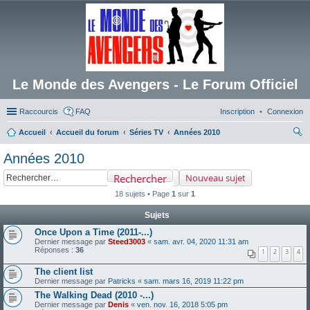
Le Monde des Avengers - Le Forum Officiel
Raccourcis
FAQ
Inscription
Connexion
Accueil
Accueil du forum
Séries TV
Années 2010
ec
Années 2010
her
Rechercher
Nouveau sujet
ch
18 sujets • Page
1
sur
1
er
Sujets
Once Upon a Time (2011-...)
Dernier message par
Steed3003
«
sam. avr. 04, 2020 11:31 am
Réponses :
36
1
2
3
4
The client list
Dernier message par
Patricks
«
sam. mars 16, 2019 11:22 pm
The Walking Dead (2010 -...)
Dernier message par
Denis
«
ven. nov. 16, 2018 5:05 pm