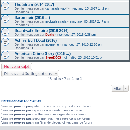
The Strain (2014-2017)
Dernier message par
camarade totoff
«
mer. janv. 25, 2017 1:42 pm
Réponses :
4
Baron noir (2016-...)
Dernier message par
mickaelsayada
«
mar. janv. 03, 2017 2:47 pm
Réponses :
3
Boardwalk Empire (2010-2014)
Dernier message par
Denis
«
mar. déc. 27, 2016 9:38 pm
Ash vs Evil Dead (2016)
Dernier message par
moimeme
«
mar. déc. 27, 2016 12:16 am
Réponses :
1
American Crime Story (2016-...)
Dernier message par
Steed3003
«
dim. déc. 25, 2016 10:51 pm
Nouveau sujet
Display and Sorting options
18 sujets • Page
1
sur
1
Aller
PERMISSIONS DU FORUM
Vous
ne pouvez pas
publier de nouveaux sujets dans ce forum
Vous
ne pouvez pas
répondre aux sujets dans ce forum
Vous
ne pouvez pas
modifier vos messages dans ce forum
Vous
ne pouvez pas
supprimer vos messages dans ce forum
Vous
ne pouvez pas
transférer de pièces jointes dans ce forum