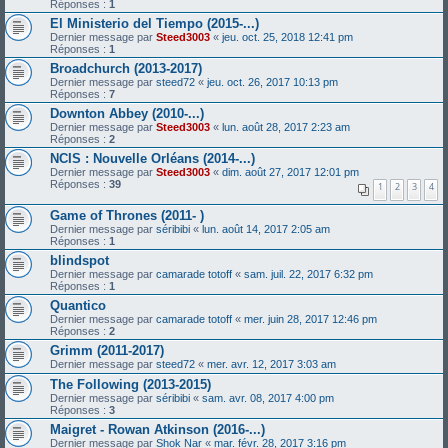
Réponses :
1
El Ministerio del Tiempo (2015-...)
Dernier message par
Steed3003
«
jeu. oct. 25, 2018 12:41 pm
Réponses :
1
Broadchurch (2013-2017)
Dernier message par
steed72
«
jeu. oct. 26, 2017 10:13 pm
Réponses :
7
Downton Abbey (2010-...)
Dernier message par
Steed3003
«
lun. août 28, 2017 2:23 am
Réponses :
2
NCIS : Nouvelle Orléans (2014-...)
Dernier message par
Steed3003
«
dim. août 27, 2017 12:01 pm
Réponses :
39
1
2
3
4
Game of Thrones (2011- )
Dernier message par
séribibi
«
lun. août 14, 2017 2:05 am
Réponses :
1
blindspot
Dernier message par
camarade totoff
«
sam. juil. 22, 2017 6:32 pm
Réponses :
1
Quantico
Dernier message par
camarade totoff
«
mer. juin 28, 2017 12:46 pm
Réponses :
2
Grimm (2011-2017)
Dernier message par
steed72
«
mer. avr. 12, 2017 3:03 am
The Following (2013-2015)
Dernier message par
séribibi
«
sam. avr. 08, 2017 4:00 pm
Réponses :
3
Maigret - Rowan Atkinson (2016-...)
Dernier message par
Shok Nar
«
mar. févr. 28, 2017 3:16 pm