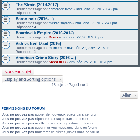
The Strain (2014-2017)
Dernier message par
camarade totoff
«
mer. janv. 25, 2017 1:42 pm
Réponses :
4
Baron noir (2016-...)
Dernier message par
mickaelsayada
«
mar. janv. 03, 2017 2:47 pm
Réponses :
3
Boardwalk Empire (2010-2014)
Dernier message par
Denis
«
mar. déc. 27, 2016 9:38 pm
Ash vs Evil Dead (2016)
Dernier message par
moimeme
«
mar. déc. 27, 2016 12:16 am
Réponses :
1
American Crime Story (2016-...)
Dernier message par
Steed3003
«
dim. déc. 25, 2016 10:51 pm
Nouveau sujet
Display and Sorting options
18 sujets • Page
1
sur
1
Aller
PERMISSIONS DU FORUM
Vous
ne pouvez pas
publier de nouveaux sujets dans ce forum
Vous
ne pouvez pas
répondre aux sujets dans ce forum
Vous
ne pouvez pas
modifier vos messages dans ce forum
Vous
ne pouvez pas
supprimer vos messages dans ce forum
Vous
ne pouvez pas
transférer de pièces jointes dans ce forum