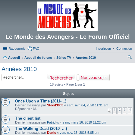
Le Monde des Avengers - Le Forum Officiel
Raccourcis
FAQ
Inscription
Connexion
Accueil
Accueil du forum
Séries TV
Années 2010
ec
Années 2010
her
Rechercher
Nouveau sujet
ch
18 sujets • Page
1
sur
1
er
Sujets
Once Upon a Time (2011-...)
Dernier message par
Steed3003
«
sam. avr. 04, 2020 11:31 am
Réponses :
36
1
2
3
4
The client list
Dernier message par
Patricks
«
sam. mars 16, 2019 11:22 pm
The Walking Dead (2010 -...)
Dernier message par
Denis
«
ven. nov. 16, 2018 5:05 pm