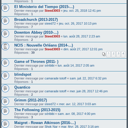
Réponses :
1
El Ministerio del Tiempo (2015-...)
Dernier message par
Steed3003
«
jeu. oct. 25, 2018 12:41 pm
Réponses :
1
Broadchurch (2013-2017)
Dernier message par
steed72
«
jeu. oct. 26, 2017 10:13 pm
Réponses :
7
Downton Abbey (2010-...)
Dernier message par
Steed3003
«
lun. août 28, 2017 2:23 am
Réponses :
2
NCIS : Nouvelle Orléans (2014-...)
Dernier message par
Steed3003
«
dim. août 27, 2017 12:01 pm
Réponses :
39
1
2
3
4
Game of Thrones (2011- )
Dernier message par
séribibi
«
lun. août 14, 2017 2:05 am
Réponses :
1
blindspot
Dernier message par
camarade totoff
«
sam. juil. 22, 2017 6:32 pm
Réponses :
1
Quantico
Dernier message par
camarade totoff
«
mer. juin 28, 2017 12:46 pm
Réponses :
2
Grimm (2011-2017)
Dernier message par
steed72
«
mer. avr. 12, 2017 3:03 am
The Following (2013-2015)
Dernier message par
séribibi
«
sam. avr. 08, 2017 4:00 pm
Réponses :
3
Maigret - Rowan Atkinson (2016-...)
Dernier message par
Shok Nar
«
mar. févr. 28, 2017 3:16 pm