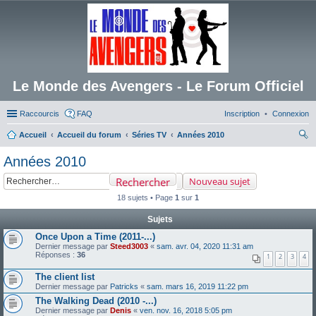
Le Monde des Avengers - Le Forum Officiel
Raccourcis
FAQ
Inscription
Connexion
Accueil
Accueil du forum
Séries TV
Années 2010
ec
Années 2010
her
Rechercher
Nouveau sujet
ch
18 sujets • Page
1
sur
1
er
Sujets
Once Upon a Time (2011-...)
Dernier message par
Steed3003
«
sam. avr. 04, 2020 11:31 am
Réponses :
36
1
2
3
4
The client list
Dernier message par
Patricks
«
sam. mars 16, 2019 11:22 pm
The Walking Dead (2010 -...)
Dernier message par
Denis
«
ven. nov. 16, 2018 5:05 pm