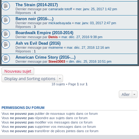
The Strain (2014-2017)
Dernier message par
camarade totoff
«
mer. janv. 25, 2017 1:42 pm
Réponses :
4
Baron noir (2016-...)
Dernier message par
mickaelsayada
«
mar. janv. 03, 2017 2:47 pm
Réponses :
3
Boardwalk Empire (2010-2014)
Dernier message par
Denis
«
mar. déc. 27, 2016 9:38 pm
Ash vs Evil Dead (2016)
Dernier message par
moimeme
«
mar. déc. 27, 2016 12:16 am
Réponses :
1
American Crime Story (2016-...)
Dernier message par
Steed3003
«
dim. déc. 25, 2016 10:51 pm
Nouveau sujet
Display and Sorting options
18 sujets • Page
1
sur
1
Aller
PERMISSIONS DU FORUM
Vous
ne pouvez pas
publier de nouveaux sujets dans ce forum
Vous
ne pouvez pas
répondre aux sujets dans ce forum
Vous
ne pouvez pas
modifier vos messages dans ce forum
Vous
ne pouvez pas
supprimer vos messages dans ce forum
Vous
ne pouvez pas
transférer de pièces jointes dans ce forum