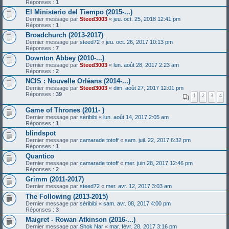
Réponses :
1
El Ministerio del Tiempo (2015-...)
Dernier message par
Steed3003
«
jeu. oct. 25, 2018 12:41 pm
Réponses :
1
Broadchurch (2013-2017)
Dernier message par
steed72
«
jeu. oct. 26, 2017 10:13 pm
Réponses :
7
Downton Abbey (2010-...)
Dernier message par
Steed3003
«
lun. août 28, 2017 2:23 am
Réponses :
2
NCIS : Nouvelle Orléans (2014-...)
Dernier message par
Steed3003
«
dim. août 27, 2017 12:01 pm
Réponses :
39
1
2
3
4
Game of Thrones (2011- )
Dernier message par
séribibi
«
lun. août 14, 2017 2:05 am
Réponses :
1
blindspot
Dernier message par
camarade totoff
«
sam. juil. 22, 2017 6:32 pm
Réponses :
1
Quantico
Dernier message par
camarade totoff
«
mer. juin 28, 2017 12:46 pm
Réponses :
2
Grimm (2011-2017)
Dernier message par
steed72
«
mer. avr. 12, 2017 3:03 am
The Following (2013-2015)
Dernier message par
séribibi
«
sam. avr. 08, 2017 4:00 pm
Réponses :
3
Maigret - Rowan Atkinson (2016-...)
Dernier message par
Shok Nar
«
mar. févr. 28, 2017 3:16 pm