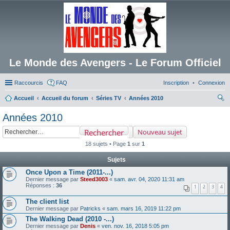
Le Monde des Avengers - Le Forum Officiel
Raccourcis
FAQ
Inscription
Connexion
Accueil
Accueil du forum
Séries TV
Années 2010
ec
Années 2010
her
Rechercher
Nouveau sujet
ch
18 sujets • Page
1
sur
1
er
Sujets
Once Upon a Time (2011-...)
Dernier message par
Steed3003
«
sam. avr. 04, 2020 11:31 am
Réponses :
36
1
2
3
4
The client list
Dernier message par
Patricks
«
sam. mars 16, 2019 11:22 pm
The Walking Dead (2010 -...)
Dernier message par
Denis
«
ven. nov. 16, 2018 5:05 pm