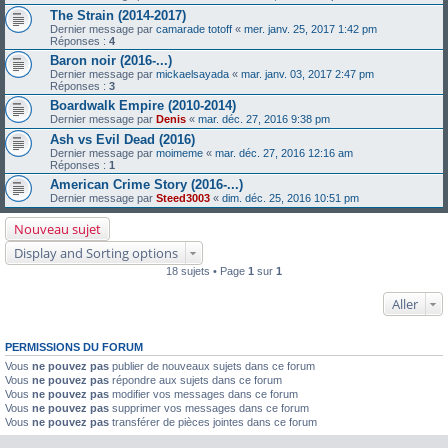
The Strain (2014-2017)
Dernier message par
camarade totoff
«
mer. janv. 25, 2017 1:42 pm
Réponses :
4
Baron noir (2016-...)
Dernier message par
mickaelsayada
«
mar. janv. 03, 2017 2:47 pm
Réponses :
3
Boardwalk Empire (2010-2014)
Dernier message par
Denis
«
mar. déc. 27, 2016 9:38 pm
Ash vs Evil Dead (2016)
Dernier message par
moimeme
«
mar. déc. 27, 2016 12:16 am
Réponses :
1
American Crime Story (2016-...)
Dernier message par
Steed3003
«
dim. déc. 25, 2016 10:51 pm
Nouveau sujet
Display and Sorting options
18 sujets • Page
1
sur
1
Aller
PERMISSIONS DU FORUM
Vous
ne pouvez pas
publier de nouveaux sujets dans ce forum
Vous
ne pouvez pas
répondre aux sujets dans ce forum
Vous
ne pouvez pas
modifier vos messages dans ce forum
Vous
ne pouvez pas
supprimer vos messages dans ce forum
Vous
ne pouvez pas
transférer de pièces jointes dans ce forum