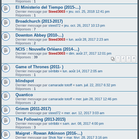
Réponses :
1
El Ministerio del Tiempo (2015-...)
Dernier message par
Steed3003
«
jeu. oct. 25, 2018 12:41 pm
Réponses :
1
Broadchurch (2013-2017)
Dernier message par
steed72
«
jeu. oct. 26, 2017 10:13 pm
Réponses :
7
Downton Abbey (2010-...)
Dernier message par
Steed3003
«
lun. août 28, 2017 2:23 am
Réponses :
2
NCIS : Nouvelle Orléans (2014-...)
Dernier message par
Steed3003
«
dim. août 27, 2017 12:01 pm
Réponses :
39
1
2
3
4
Game of Thrones (2011- )
Dernier message par
séribibi
«
lun. août 14, 2017 2:05 am
Réponses :
1
blindspot
Dernier message par
camarade totoff
«
sam. juil. 22, 2017 6:32 pm
Réponses :
1
Quantico
Dernier message par
camarade totoff
«
mer. juin 28, 2017 12:46 pm
Réponses :
2
Grimm (2011-2017)
Dernier message par
steed72
«
mer. avr. 12, 2017 3:03 am
The Following (2013-2015)
Dernier message par
séribibi
«
sam. avr. 08, 2017 4:00 pm
Réponses :
3
Maigret - Rowan Atkinson (2016-...)
Dernier message par
Shok Nar
«
mar. févr. 28, 2017 3:16 pm