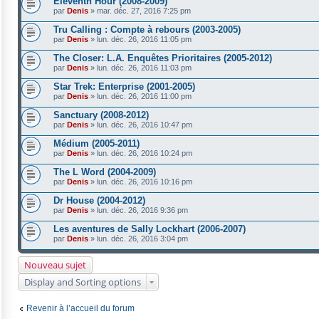
Eleventh Hour (2008-2009)
par
Denis
»
mar. déc. 27, 2016 7:25 pm
Tru Calling : Compte à rebours (2003-2005)
par
Denis
»
lun. déc. 26, 2016 11:05 pm
The Closer: L.A. Enquêtes Prioritaires (2005-2012)
par
Denis
»
lun. déc. 26, 2016 11:03 pm
Star Trek: Enterprise (2001-2005)
par
Denis
»
lun. déc. 26, 2016 11:00 pm
Sanctuary (2008-2012)
par
Denis
»
lun. déc. 26, 2016 10:47 pm
Médium (2005-2011)
par
Denis
»
lun. déc. 26, 2016 10:24 pm
The L Word (2004-2009)
par
Denis
»
lun. déc. 26, 2016 10:16 pm
Dr House (2004-2012)
par
Denis
»
lun. déc. 26, 2016 9:36 pm
Les aventures de Sally Lockhart (2006-2007)
par
Denis
»
lun. déc. 26, 2016 3:04 pm
Nouveau sujet
Display and Sorting options
Revenir à l’accueil du forum