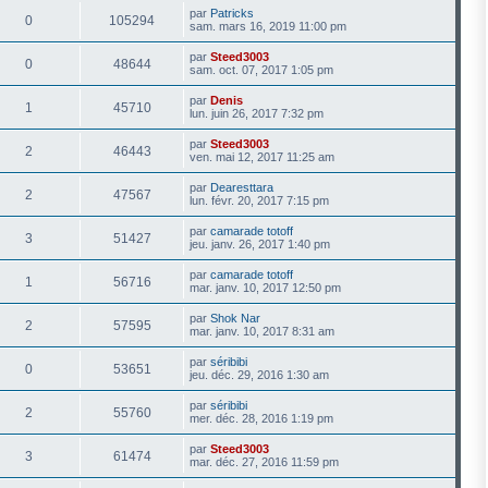
par
Patricks
0
105294
sam. mars 16, 2019 11:00 pm
par
Steed3003
0
48644
sam. oct. 07, 2017 1:05 pm
par
Denis
1
45710
lun. juin 26, 2017 7:32 pm
par
Steed3003
2
46443
ven. mai 12, 2017 11:25 am
par
Dearesttara
2
47567
lun. févr. 20, 2017 7:15 pm
par
camarade totoff
3
51427
jeu. janv. 26, 2017 1:40 pm
par
camarade totoff
1
56716
mar. janv. 10, 2017 12:50 pm
par
Shok Nar
2
57595
mar. janv. 10, 2017 8:31 am
par
séribibi
0
53651
jeu. déc. 29, 2016 1:30 am
par
séribibi
2
55760
mer. déc. 28, 2016 1:19 pm
par
Steed3003
3
61474
mar. déc. 27, 2016 11:59 pm