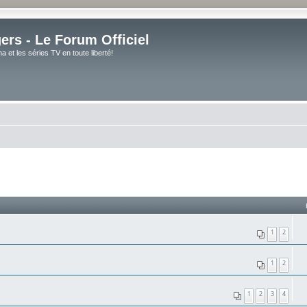
rs - Le Forum Officiel
et les séries TV en toute liberté!
1
2
1
2
1
2
3
4