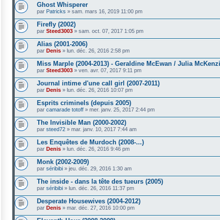
Ghost Whisperer
par
Patricks
»
sam. mars 16, 2019 11:00 pm
Firefly (2002)
par
Steed3003
»
sam. oct. 07, 2017 1:05 pm
Alias (2001-2006)
par
Denis
»
lun. déc. 26, 2016 2:58 pm
Miss Marple (2004-2013) - Geraldine McEwan / Julia McKenz
par
Steed3003
»
ven. avr. 07, 2017 9:11 pm
Journal intime d'une call girl (2007-2011)
par
Denis
»
lun. déc. 26, 2016 10:07 pm
Esprits criminels (depuis 2005)
par
camarade totoff
»
mer. janv. 25, 2017 2:44 pm
The Invisible Man (2000-2002)
par
steed72
»
mar. janv. 10, 2017 7:44 am
Les Enquêtes de Murdoch (2008-...)
par
Denis
»
lun. déc. 26, 2016 9:46 pm
Monk (2002-2009)
par
séribibi
»
jeu. déc. 29, 2016 1:30 am
The inside - dans la tête des tueurs (2005)
par
séribibi
»
lun. déc. 26, 2016 11:37 pm
Desperate Housewives (2004-2012)
par
Denis
»
mar. déc. 27, 2016 10:00 pm