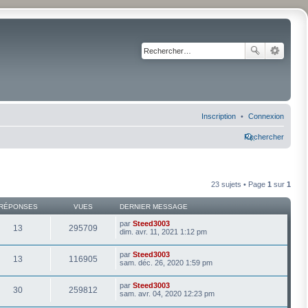
Inscription
Connexion
Rechercher
23 sujets • Page
1
sur
1
RÉPONSES
VUES
DERNIER MESSAGE
par
Steed3003
13
295709
dim. avr. 11, 2021 1:12 pm
par
Steed3003
13
116905
sam. déc. 26, 2020 1:59 pm
par
Steed3003
30
259812
sam. avr. 04, 2020 12:23 pm