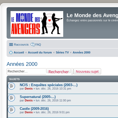
Le Monde des Avenge
Échangez entre passionnés sur le cinéma 
Raccourcis
FAQ
Accueil
Accueil du forum
Séries TV
Années 2000
Années 2000
Rechercher
Nouveau sujet
SUJETS
NCIS : Enquêtes spéciales (2003-...)
par
Denis
»
lun. déc. 26, 2016 10:31 pm
Supernatural (2005-...)
par
Denis
»
lun. déc. 26, 2016 11:00 pm
Castle (2009-2016)
par
Denis
»
lun. déc. 26, 2016 9:01 pm