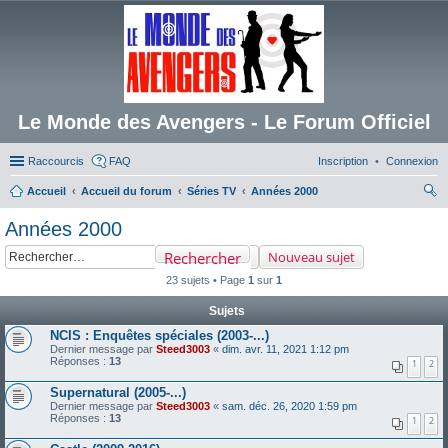
Le Monde des Avengers - Le Forum Officiel
Raccourcis
FAQ
Inscription
Connexion
Accueil
Accueil du forum
Séries TV
Années 2000
ec
Années 2000
her
Rechercher
Nouveau sujet
ch
23 sujets • Page
1
sur
1
er
Sujets
NCIS : Enquêtes spéciales (2003-...)
Dernier message par
Steed3003
«
dim. avr. 11, 2021 1:12 pm
Réponses :
13
1
2
Supernatural (2005-...)
Dernier message par
Steed3003
«
sam. déc. 26, 2020 1:59 pm
Réponses :
13
1
2