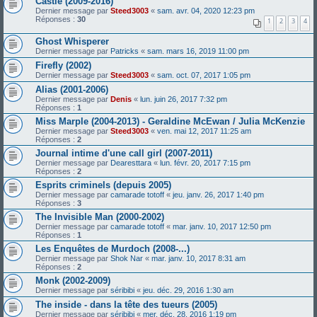
Castle (2009-2016)
Dernier message par
Steed3003
«
sam. avr. 04, 2020 12:23 pm
Réponses :
30
1
2
3
4
Ghost Whisperer
Dernier message par
Patricks
«
sam. mars 16, 2019 11:00 pm
Firefly (2002)
Dernier message par
Steed3003
«
sam. oct. 07, 2017 1:05 pm
Alias (2001-2006)
Dernier message par
Denis
«
lun. juin 26, 2017 7:32 pm
Réponses :
1
Miss Marple (2004-2013) - Geraldine McEwan / Julia McKenzie
Dernier message par
Steed3003
«
ven. mai 12, 2017 11:25 am
Réponses :
2
Journal intime d'une call girl (2007-2011)
Dernier message par
Dearesttara
«
lun. févr. 20, 2017 7:15 pm
Réponses :
2
Esprits criminels (depuis 2005)
Dernier message par
camarade totoff
«
jeu. janv. 26, 2017 1:40 pm
Réponses :
3
The Invisible Man (2000-2002)
Dernier message par
camarade totoff
«
mar. janv. 10, 2017 12:50 pm
Réponses :
1
Les Enquêtes de Murdoch (2008-...)
Dernier message par
Shok Nar
«
mar. janv. 10, 2017 8:31 am
Réponses :
2
Monk (2002-2009)
Dernier message par
séribibi
«
jeu. déc. 29, 2016 1:30 am
The inside - dans la tête des tueurs (2005)
Dernier message par
séribibi
«
mer. déc. 28, 2016 1:19 pm