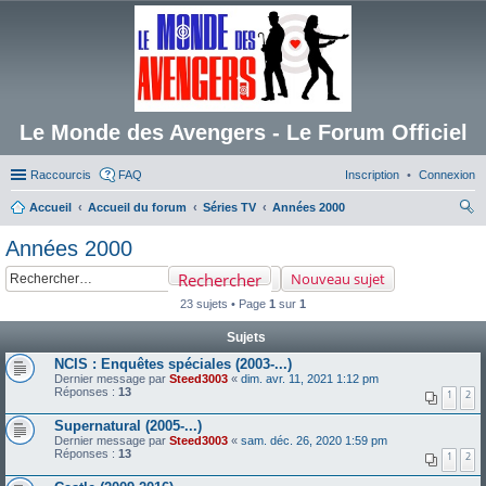
Le Monde des Avengers - Le Forum Officiel
Raccourcis
FAQ
Inscription
Connexion
Accueil
Accueil du forum
Séries TV
Années 2000
ec
Années 2000
her
Rechercher
Nouveau sujet
ch
23 sujets • Page
1
sur
1
er
Sujets
NCIS : Enquêtes spéciales (2003-...)
Dernier message par
Steed3003
«
dim. avr. 11, 2021 1:12 pm
Réponses :
13
1
2
Supernatural (2005-...)
Dernier message par
Steed3003
«
sam. déc. 26, 2020 1:59 pm
Réponses :
13
1
2