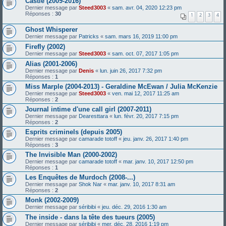
Castle (2009-2016)
Dernier message par
Steed3003
«
sam. avr. 04, 2020 12:23 pm
Réponses :
30
1
2
3
4
Ghost Whisperer
Dernier message par
Patricks
«
sam. mars 16, 2019 11:00 pm
Firefly (2002)
Dernier message par
Steed3003
«
sam. oct. 07, 2017 1:05 pm
Alias (2001-2006)
Dernier message par
Denis
«
lun. juin 26, 2017 7:32 pm
Réponses :
1
Miss Marple (2004-2013) - Geraldine McEwan / Julia McKenzie
Dernier message par
Steed3003
«
ven. mai 12, 2017 11:25 am
Réponses :
2
Journal intime d'une call girl (2007-2011)
Dernier message par
Dearesttara
«
lun. févr. 20, 2017 7:15 pm
Réponses :
2
Esprits criminels (depuis 2005)
Dernier message par
camarade totoff
«
jeu. janv. 26, 2017 1:40 pm
Réponses :
3
The Invisible Man (2000-2002)
Dernier message par
camarade totoff
«
mar. janv. 10, 2017 12:50 pm
Réponses :
1
Les Enquêtes de Murdoch (2008-...)
Dernier message par
Shok Nar
«
mar. janv. 10, 2017 8:31 am
Réponses :
2
Monk (2002-2009)
Dernier message par
séribibi
«
jeu. déc. 29, 2016 1:30 am
The inside - dans la tête des tueurs (2005)
Dernier message par
séribibi
«
mer. déc. 28, 2016 1:19 pm