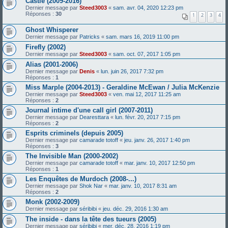
Castle (2009-2016)
Dernier message par
Steed3003
«
sam. avr. 04, 2020 12:23 pm
Réponses :
30
1
2
3
4
Ghost Whisperer
Dernier message par
Patricks
«
sam. mars 16, 2019 11:00 pm
Firefly (2002)
Dernier message par
Steed3003
«
sam. oct. 07, 2017 1:05 pm
Alias (2001-2006)
Dernier message par
Denis
«
lun. juin 26, 2017 7:32 pm
Réponses :
1
Miss Marple (2004-2013) - Geraldine McEwan / Julia McKenzie
Dernier message par
Steed3003
«
ven. mai 12, 2017 11:25 am
Réponses :
2
Journal intime d'une call girl (2007-2011)
Dernier message par
Dearesttara
«
lun. févr. 20, 2017 7:15 pm
Réponses :
2
Esprits criminels (depuis 2005)
Dernier message par
camarade totoff
«
jeu. janv. 26, 2017 1:40 pm
Réponses :
3
The Invisible Man (2000-2002)
Dernier message par
camarade totoff
«
mar. janv. 10, 2017 12:50 pm
Réponses :
1
Les Enquêtes de Murdoch (2008-...)
Dernier message par
Shok Nar
«
mar. janv. 10, 2017 8:31 am
Réponses :
2
Monk (2002-2009)
Dernier message par
séribibi
«
jeu. déc. 29, 2016 1:30 am
The inside - dans la tête des tueurs (2005)
Dernier message par
séribibi
«
mer. déc. 28, 2016 1:19 pm