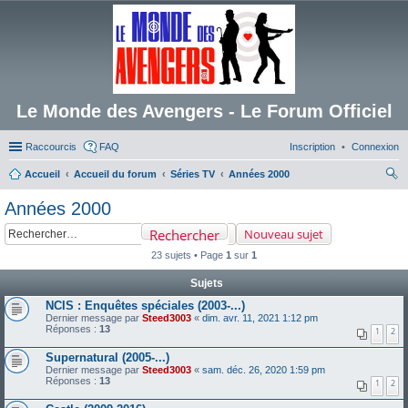
Le Monde des Avengers - Le Forum Officiel
Raccourcis
FAQ
Inscription
Connexion
Accueil
Accueil du forum
Séries TV
Années 2000
ec
Années 2000
her
Rechercher
Nouveau sujet
ch
23 sujets • Page
1
sur
1
er
Sujets
NCIS : Enquêtes spéciales (2003-...)
Dernier message par
Steed3003
«
dim. avr. 11, 2021 1:12 pm
Réponses :
13
1
2
Supernatural (2005-...)
Dernier message par
Steed3003
«
sam. déc. 26, 2020 1:59 pm
Réponses :
13
1
2