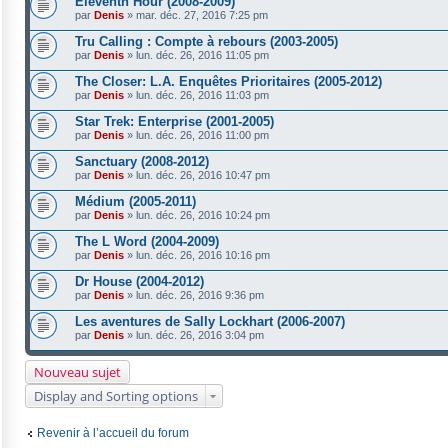
Eleventh Hour (2008-2009)
par
Denis
»
mar. déc. 27, 2016 7:25 pm
Tru Calling : Compte à rebours (2003-2005)
par
Denis
»
lun. déc. 26, 2016 11:05 pm
The Closer: L.A. Enquêtes Prioritaires (2005-2012)
par
Denis
»
lun. déc. 26, 2016 11:03 pm
Star Trek: Enterprise (2001-2005)
par
Denis
»
lun. déc. 26, 2016 11:00 pm
Sanctuary (2008-2012)
par
Denis
»
lun. déc. 26, 2016 10:47 pm
Médium (2005-2011)
par
Denis
»
lun. déc. 26, 2016 10:24 pm
The L Word (2004-2009)
par
Denis
»
lun. déc. 26, 2016 10:16 pm
Dr House (2004-2012)
par
Denis
»
lun. déc. 26, 2016 9:36 pm
Les aventures de Sally Lockhart (2006-2007)
par
Denis
»
lun. déc. 26, 2016 3:04 pm
Nouveau sujet
Display and Sorting options
Revenir à l’accueil du forum