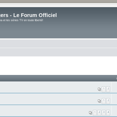
rs - Le Forum Officiel
et les séries TV en toute liberté!
1
2
1
2
1
2
3
4