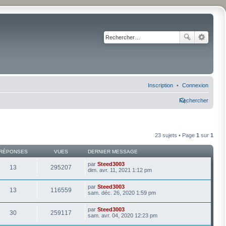
Inscription
Connexion
Rechercher
23 sujets • Page
1
sur
1
RÉPONSES
VUES
DERNIER MESSAGE
par
Steed3003
13
295207
dim. avr. 11, 2021 1:12 pm
par
Steed3003
13
116559
sam. déc. 26, 2020 1:59 pm
par
Steed3003
30
259117
sam. avr. 04, 2020 12:23 pm