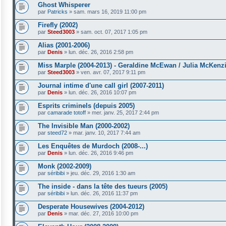
Ghost Whisperer
par
Patricks
»
sam. mars 16, 2019 11:00 pm
Firefly (2002)
par
Steed3003
»
sam. oct. 07, 2017 1:05 pm
Alias (2001-2006)
par
Denis
»
lun. déc. 26, 2016 2:58 pm
Miss Marple (2004-2013) - Geraldine McEwan / Julia McKenz
par
Steed3003
»
ven. avr. 07, 2017 9:11 pm
Journal intime d'une call girl (2007-2011)
par
Denis
»
lun. déc. 26, 2016 10:07 pm
Esprits criminels (depuis 2005)
par
camarade totoff
»
mer. janv. 25, 2017 2:44 pm
The Invisible Man (2000-2002)
par
steed72
»
mar. janv. 10, 2017 7:44 am
Les Enquêtes de Murdoch (2008-...)
par
Denis
»
lun. déc. 26, 2016 9:46 pm
Monk (2002-2009)
par
séribibi
»
jeu. déc. 29, 2016 1:30 am
The inside - dans la tête des tueurs (2005)
par
séribibi
»
lun. déc. 26, 2016 11:37 pm
Desperate Housewives (2004-2012)
par
Denis
»
mar. déc. 27, 2016 10:00 pm