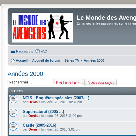
Le Monde des Avenge
Échangez entre passionnés sur le cinéma 
Raccourcis
FAQ
Accueil
Accueil du forum
Séries TV
Années 2000
Années 2000
Rechercher
Nouveau sujet
SUJETS
NCIS : Enquêtes spéciales (2003-...)
par
Denis
»
lun. déc. 26, 2016 10:31 pm
Supernatural (2005-...)
par
Denis
»
lun. déc. 26, 2016 11:00 pm
Castle (2009-2016)
par
Denis
»
lun. déc. 26, 2016 9:01 pm