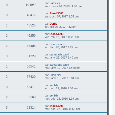
par
Patricks
0
104953
sam. mars 16, 2019 11:00 pm
par
Steed3003
0
48477
sam. oct. 07, 2017 1:05 pm
par
Denis
1
45525
lun. juin 26, 2017 7:32 pm
par
Steed3003
2
46259
ven. mai 12, 2017 11:25 am
par
Dearesttara
2
47406
lun. févr. 20, 2017 7:15 pm
par
camarade totoff
3
51229
jeu. janv. 26, 2017 1:40 pm
par
camarade totoff
1
56541
mar. janv. 10, 2017 12:50 pm
par
Shok Nar
2
57420
mar. janv. 10, 2017 8:31 am
par
séribibi
0
53471
jeu. déc. 29, 2016 1:30 am
par
séribibi
2
55568
mer. déc. 28, 2016 1:19 pm
par
Steed3003
3
61314
mar. déc. 27, 2016 11:59 pm