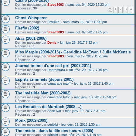
Castle (2009-2016)
Dernier message par
Steed3003
«
sam. avr. 04, 2020 12:23 pm
Réponses :
30
1
2
3
4
Ghost Whisperer
Dernier message par
Patricks
«
sam. mars 16, 2019 11:00 pm
Firefly (2002)
Dernier message par
Steed3003
«
sam. oct. 07, 2017 1:05 pm
Alias (2001-2006)
Dernier message par
Denis
«
lun. juin 26, 2017 7:32 pm
Réponses :
1
Miss Marple (2004-2013) - Geraldine McEwan / Julia McKenzie
Dernier message par
Steed3003
«
ven. mai 12, 2017 11:25 am
Réponses :
2
Journal intime d'une call girl (2007-2011)
Dernier message par
Dearesttara
«
lun. févr. 20, 2017 7:15 pm
Réponses :
2
Esprits criminels (depuis 2005)
Dernier message par
camarade totoff
«
jeu. janv. 26, 2017 1:40 pm
Réponses :
3
The Invisible Man (2000-2002)
Dernier message par
camarade totoff
«
mar. janv. 10, 2017 12:50 pm
Réponses :
1
Les Enquêtes de Murdoch (2008-...)
Dernier message par
Shok Nar
«
mar. janv. 10, 2017 8:31 am
Réponses :
2
Monk (2002-2009)
Dernier message par
séribibi
«
jeu. déc. 29, 2016 1:30 am
The inside - dans la tête des tueurs (2005)
Dernier message par
séribibi
«
mer. déc. 28, 2016 1:19 pm