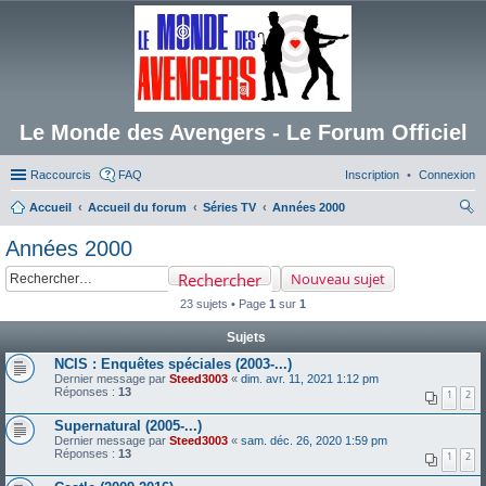
Le Monde des Avengers - Le Forum Officiel
Raccourcis
FAQ
Inscription
Connexion
Accueil
Accueil du forum
Séries TV
Années 2000
ec
Années 2000
her
Rechercher
Nouveau sujet
ch
23 sujets • Page
1
sur
1
er
Sujets
NCIS : Enquêtes spéciales (2003-...)
Dernier message par
Steed3003
«
dim. avr. 11, 2021 1:12 pm
Réponses :
13
1
2
Supernatural (2005-...)
Dernier message par
Steed3003
«
sam. déc. 26, 2020 1:59 pm
Réponses :
13
1
2