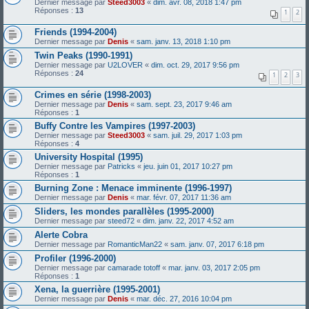
Dernier message par
Steed3003
«
dim. avr. 08, 2018 1:47 pm
Réponses :
13
1
2
Friends (1994-2004)
Dernier message par
Denis
«
sam. janv. 13, 2018 1:10 pm
Twin Peaks (1990-1991)
Dernier message par
U2LOVER
«
dim. oct. 29, 2017 9:56 pm
Réponses :
24
1
2
3
Crimes en série (1998-2003)
Dernier message par
Denis
«
sam. sept. 23, 2017 9:46 am
Réponses :
1
Buffy Contre les Vampires (1997-2003)
Dernier message par
Steed3003
«
sam. juil. 29, 2017 1:03 pm
Réponses :
4
University Hospital (1995)
Dernier message par
Patricks
«
jeu. juin 01, 2017 10:27 pm
Réponses :
1
Burning Zone : Menace imminente (1996-1997)
Dernier message par
Denis
«
mar. févr. 07, 2017 11:36 am
Sliders, les mondes parallèles (1995-2000)
Dernier message par
steed72
«
dim. janv. 22, 2017 4:52 am
Alerte Cobra
Dernier message par
RomanticMan22
«
sam. janv. 07, 2017 6:18 pm
Profiler (1996-2000)
Dernier message par
camarade totoff
«
mar. janv. 03, 2017 2:05 pm
Réponses :
1
Xena, la guerrière (1995-2001)
Dernier message par
Denis
«
mar. déc. 27, 2016 10:04 pm