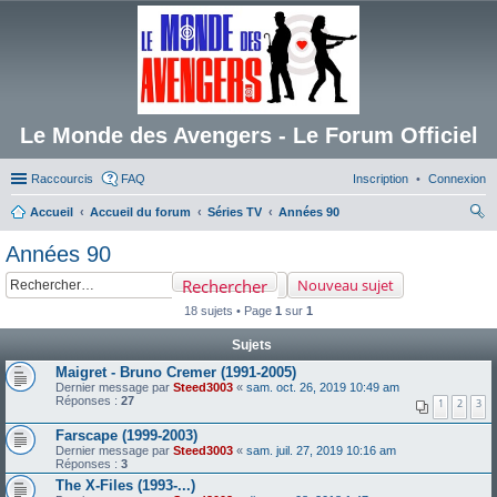
Le Monde des Avengers - Le Forum Officiel
Raccourcis
FAQ
Inscription
Connexion
Accueil
Accueil du forum
Séries TV
Années 90
ec
Années 90
her
Rechercher
Nouveau sujet
ch
18 sujets • Page
1
sur
1
er
Sujets
Maigret - Bruno Cremer (1991-2005)
Dernier message par
Steed3003
«
sam. oct. 26, 2019 10:49 am
Réponses :
27
1
2
3
Farscape (1999-2003)
Dernier message par
Steed3003
«
sam. juil. 27, 2019 10:16 am
Réponses :
3
The X-Files (1993-...)