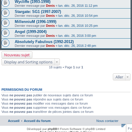
Wycliffe (1993-1998)
Dernier message par
Denis
«
lun. déc. 26, 2016 11:12 pm
Stargate: SG1 (1997-2007)
Dernier message par
Denis
«
lun. déc. 26, 2016 10:54 pm
MillenniuM (1996-1999)
Dernier message par
Denis
«
lun. déc. 26, 2016 10:25 pm
Angel (1999-2004)
Dernier message par
Denis
«
lun. déc. 26, 2016 3:00 pm
Absolutely Fabulous (1992-2012)
Dernier message par
Denis
«
lun. déc. 26, 2016 2:48 pm
Nouveau sujet
Display and Sorting options
18 sujets • Page
1
sur
1
Aller
PERMISSIONS DU FORUM
Vous
ne pouvez pas
publier de nouveaux sujets dans ce forum
Vous
ne pouvez pas
répondre aux sujets dans ce forum
Vous
ne pouvez pas
modifier vos messages dans ce forum
Vous
ne pouvez pas
supprimer vos messages dans ce forum
Vous
ne pouvez pas
transférer de pièces jointes dans ce forum
Accueil
Accueil du forum
Nous contacter
Fu
Développé par
phpBB
® Forum Software © phpBB Limited