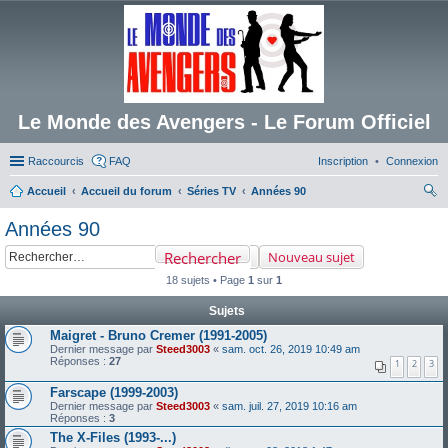
Le Monde des Avengers - Le Forum Officiel
Raccourcis
FAQ
Inscription
Connexion
Accueil
Accueil du forum
Séries TV
Années 90
ec
Années 90
her
Rechercher
Nouveau sujet
ch
18 sujets • Page
1
sur
1
er
Sujets
Maigret - Bruno Cremer (1991-2005)
Dernier message par
Steed3003
«
sam. oct. 26, 2019 10:49 am
Réponses :
27
1
2
3
Farscape (1999-2003)
Dernier message par
Steed3003
«
sam. juil. 27, 2019 10:16 am
Réponses :
3
The X-Files (1993-...)