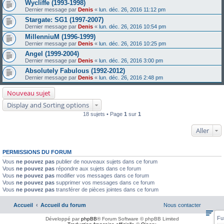
Wycliffe (1993-1998)
Dernier message par
Denis
«
lun. déc. 26, 2016 11:12 pm
Stargate: SG1 (1997-2007)
Dernier message par
Denis
«
lun. déc. 26, 2016 10:54 pm
MillenniuM (1996-1999)
Dernier message par
Denis
«
lun. déc. 26, 2016 10:25 pm
Angel (1999-2004)
Dernier message par
Denis
«
lun. déc. 26, 2016 3:00 pm
Absolutely Fabulous (1992-2012)
Dernier message par
Denis
«
lun. déc. 26, 2016 2:48 pm
Nouveau sujet
Display and Sorting options
18 sujets • Page
1
sur
1
Aller
PERMISSIONS DU FORUM
Vous
ne pouvez pas
publier de nouveaux sujets dans ce forum
Vous
ne pouvez pas
répondre aux sujets dans ce forum
Vous
ne pouvez pas
modifier vos messages dans ce forum
Vous
ne pouvez pas
supprimer vos messages dans ce forum
Vous
ne pouvez pas
transférer de pièces jointes dans ce forum
Accueil
Accueil du forum
Nous contacter
Fu
Développé par
phpBB
® Forum Software © phpBB Limited