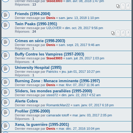
Dernier message par
Steed3003
«
dim. avr. 08, 2018 1:47 pm
Réponses :
13
1
2
Friends (1994-2004)
Dernier message par
Denis
«
sam. janv. 13, 2018 1:10 pm
Twin Peaks (1990-1991)
Dernier message par
U2LOVER
«
dim. oct. 29, 2017 9:56 pm
Réponses :
24
1
2
3
Crimes en série (1998-2003)
Dernier message par
Denis
«
sam. sept. 23, 2017 9:46 am
Réponses :
1
Buffy Contre les Vampires (1997-2003)
Dernier message par
Steed3003
«
sam. juil. 29, 2017 1:03 pm
Réponses :
4
University Hospital (1995)
Dernier message par
Patricks
«
jeu. juin 01, 2017 10:27 pm
Réponses :
1
Burning Zone : Menace imminente (1996-1997)
Dernier message par
Denis
«
mar. févr. 07, 2017 11:36 am
Sliders, les mondes parallèles (1995-2000)
Dernier message par
steed72
«
dim. janv. 22, 2017 4:52 am
Alerte Cobra
Dernier message par
RomanticMan22
«
sam. janv. 07, 2017 6:18 pm
Profiler (1996-2000)
Dernier message par
camarade totoff
«
mar. janv. 03, 2017 2:05 pm
Réponses :
1
Xena, la guerrière (1995-2001)
Dernier message par
Denis
«
mar. déc. 27, 2016 10:04 pm