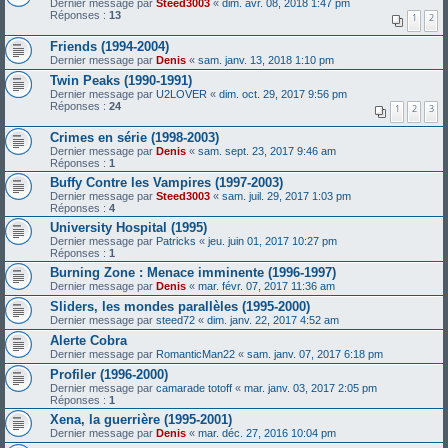
Dernier message par
Steed3003
«
dim. avr. 08, 2018 1:47 pm
Réponses :
13
1
2
Friends (1994-2004)
Dernier message par
Denis
«
sam. janv. 13, 2018 1:10 pm
Twin Peaks (1990-1991)
Dernier message par
U2LOVER
«
dim. oct. 29, 2017 9:56 pm
Réponses :
24
1
2
3
Crimes en série (1998-2003)
Dernier message par
Denis
«
sam. sept. 23, 2017 9:46 am
Réponses :
1
Buffy Contre les Vampires (1997-2003)
Dernier message par
Steed3003
«
sam. juil. 29, 2017 1:03 pm
Réponses :
4
University Hospital (1995)
Dernier message par
Patricks
«
jeu. juin 01, 2017 10:27 pm
Réponses :
1
Burning Zone : Menace imminente (1996-1997)
Dernier message par
Denis
«
mar. févr. 07, 2017 11:36 am
Sliders, les mondes parallèles (1995-2000)
Dernier message par
steed72
«
dim. janv. 22, 2017 4:52 am
Alerte Cobra
Dernier message par
RomanticMan22
«
sam. janv. 07, 2017 6:18 pm
Profiler (1996-2000)
Dernier message par
camarade totoff
«
mar. janv. 03, 2017 2:05 pm
Réponses :
1
Xena, la guerrière (1995-2001)
Dernier message par
Denis
«
mar. déc. 27, 2016 10:04 pm