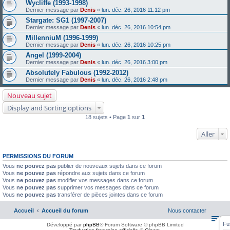
Wycliffe (1993-1998)
Dernier message par
Denis
«
lun. déc. 26, 2016 11:12 pm
Stargate: SG1 (1997-2007)
Dernier message par
Denis
«
lun. déc. 26, 2016 10:54 pm
MillenniuM (1996-1999)
Dernier message par
Denis
«
lun. déc. 26, 2016 10:25 pm
Angel (1999-2004)
Dernier message par
Denis
«
lun. déc. 26, 2016 3:00 pm
Absolutely Fabulous (1992-2012)
Dernier message par
Denis
«
lun. déc. 26, 2016 2:48 pm
Nouveau sujet
Display and Sorting options
18 sujets • Page
1
sur
1
Aller
PERMISSIONS DU FORUM
Vous
ne pouvez pas
publier de nouveaux sujets dans ce forum
Vous
ne pouvez pas
répondre aux sujets dans ce forum
Vous
ne pouvez pas
modifier vos messages dans ce forum
Vous
ne pouvez pas
supprimer vos messages dans ce forum
Vous
ne pouvez pas
transférer de pièces jointes dans ce forum
Accueil
Accueil du forum
Nous contacter
Fu
Développé par
phpBB
® Forum Software © phpBB Limited