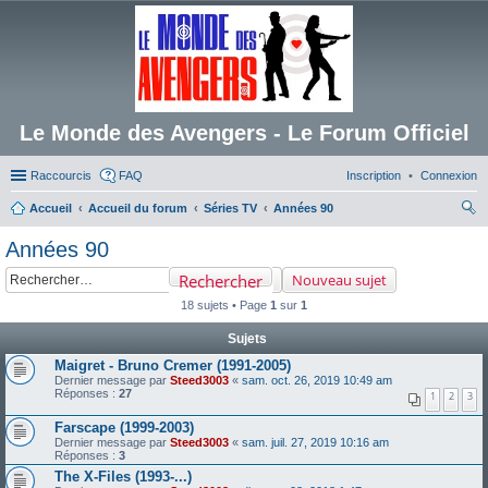
Le Monde des Avengers - Le Forum Officiel
Raccourcis
FAQ
Inscription
Connexion
Accueil
Accueil du forum
Séries TV
Années 90
ec
Années 90
her
Rechercher
Nouveau sujet
ch
18 sujets • Page
1
sur
1
er
Sujets
Maigret - Bruno Cremer (1991-2005)
Dernier message par
Steed3003
«
sam. oct. 26, 2019 10:49 am
Réponses :
27
1
2
3
Farscape (1999-2003)
Dernier message par
Steed3003
«
sam. juil. 27, 2019 10:16 am
Réponses :
3
The X-Files (1993-...)