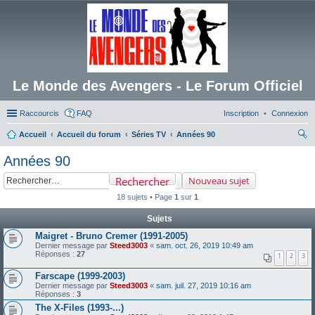
Le Monde des Avengers - Le Forum Officiel
Raccourcis
FAQ
Inscription
Connexion
Accueil
Accueil du forum
Séries TV
Années 90
ec
Années 90
her
Rechercher
Nouveau sujet
ch
18 sujets • Page
1
sur
1
er
Sujets
Maigret - Bruno Cremer (1991-2005)
Dernier message par
Steed3003
«
sam. oct. 26, 2019 10:49 am
Réponses :
27
1
2
3
Farscape (1999-2003)
Dernier message par
Steed3003
«
sam. juil. 27, 2019 10:16 am
Réponses :
3
The X-Files (1993-...)