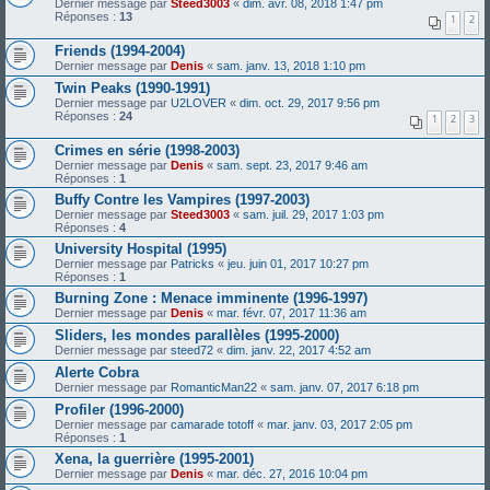
Dernier message par
Steed3003
«
dim. avr. 08, 2018 1:47 pm
Réponses :
13
1
2
Friends (1994-2004)
Dernier message par
Denis
«
sam. janv. 13, 2018 1:10 pm
Twin Peaks (1990-1991)
Dernier message par
U2LOVER
«
dim. oct. 29, 2017 9:56 pm
Réponses :
24
1
2
3
Crimes en série (1998-2003)
Dernier message par
Denis
«
sam. sept. 23, 2017 9:46 am
Réponses :
1
Buffy Contre les Vampires (1997-2003)
Dernier message par
Steed3003
«
sam. juil. 29, 2017 1:03 pm
Réponses :
4
University Hospital (1995)
Dernier message par
Patricks
«
jeu. juin 01, 2017 10:27 pm
Réponses :
1
Burning Zone : Menace imminente (1996-1997)
Dernier message par
Denis
«
mar. févr. 07, 2017 11:36 am
Sliders, les mondes parallèles (1995-2000)
Dernier message par
steed72
«
dim. janv. 22, 2017 4:52 am
Alerte Cobra
Dernier message par
RomanticMan22
«
sam. janv. 07, 2017 6:18 pm
Profiler (1996-2000)
Dernier message par
camarade totoff
«
mar. janv. 03, 2017 2:05 pm
Réponses :
1
Xena, la guerrière (1995-2001)
Dernier message par
Denis
«
mar. déc. 27, 2016 10:04 pm