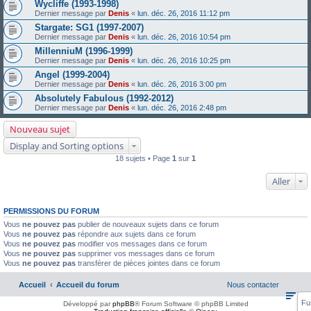
Wycliffe (1993-1998)
Dernier message par
Denis
«
lun. déc. 26, 2016 11:12 pm
Stargate: SG1 (1997-2007)
Dernier message par
Denis
«
lun. déc. 26, 2016 10:54 pm
MillenniuM (1996-1999)
Dernier message par
Denis
«
lun. déc. 26, 2016 10:25 pm
Angel (1999-2004)
Dernier message par
Denis
«
lun. déc. 26, 2016 3:00 pm
Absolutely Fabulous (1992-2012)
Dernier message par
Denis
«
lun. déc. 26, 2016 2:48 pm
Nouveau sujet
Display and Sorting options
18 sujets • Page
1
sur
1
Aller
PERMISSIONS DU FORUM
Vous
ne pouvez pas
publier de nouveaux sujets dans ce forum
Vous
ne pouvez pas
répondre aux sujets dans ce forum
Vous
ne pouvez pas
modifier vos messages dans ce forum
Vous
ne pouvez pas
supprimer vos messages dans ce forum
Vous
ne pouvez pas
transférer de pièces jointes dans ce forum
Accueil
Accueil du forum
Nous contacter
Fu
Développé par
phpBB
® Forum Software © phpBB Limited