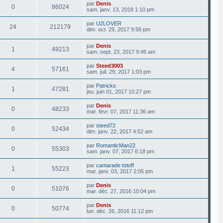
par
Denis
0
86024
sam. janv. 13, 2018 1:10 pm
par
U2LOVER
24
212179
dim. oct. 29, 2017 9:56 pm
par
Denis
1
49213
sam. sept. 23, 2017 9:46 am
par
Steed3003
4
57161
sam. juil. 29, 2017 1:03 pm
par
Patricks
1
47281
jeu. juin 01, 2017 10:27 pm
par
Denis
0
48233
mar. févr. 07, 2017 11:36 am
par
steed72
0
52434
dim. janv. 22, 2017 4:52 am
par
RomanticMan22
0
55303
sam. janv. 07, 2017 6:18 pm
par
camarade totoff
1
55223
mar. janv. 03, 2017 2:05 pm
par
Denis
0
51076
mar. déc. 27, 2016 10:04 pm
par
Denis
0
50774
lun. déc. 26, 2016 11:12 pm