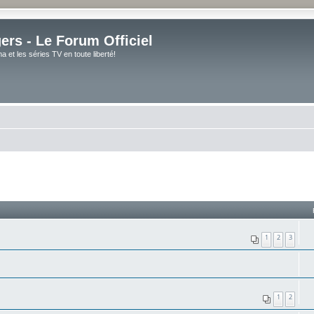
rs - Le Forum Officiel
et les séries TV en toute liberté!
1
2
3
1
2