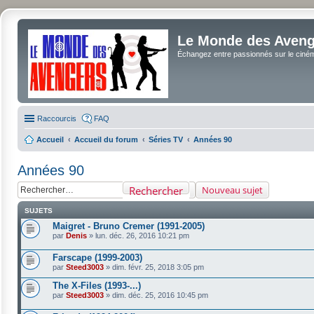
Le Monde des Avenge
Échangez entre passionnés sur le cinéma 
Raccourcis
FAQ
Accueil
Accueil du forum
Séries TV
Années 90
Années 90
Rechercher
Nouveau sujet
SUJETS
Maigret - Bruno Cremer (1991-2005)
par
Denis
»
lun. déc. 26, 2016 10:21 pm
Farscape (1999-2003)
par
Steed3003
»
dim. févr. 25, 2018 3:05 pm
The X-Files (1993-...)
par
Steed3003
»
dim. déc. 25, 2016 10:45 pm