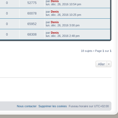
par
Denis
0
52775
lun. déc. 26, 2016 10:54 pm
par
Denis
0
60078
lun. déc. 26, 2016 10:25 pm
par
Denis
0
65952
lun. déc. 26, 2016 3:00 pm
par
Denis
0
68308
lun. déc. 26, 2016 2:48 pm
18 sujets • Page
1
sur
1
Aller
Nous contacter
Supprimer les cookies
Fuseau horaire sur
UTC+02:00