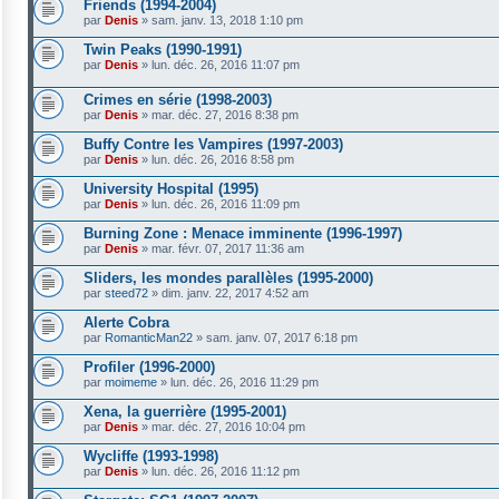
Friends (1994-2004)
par
Denis
»
sam. janv. 13, 2018 1:10 pm
Twin Peaks (1990-1991)
par
Denis
»
lun. déc. 26, 2016 11:07 pm
Crimes en série (1998-2003)
par
Denis
»
mar. déc. 27, 2016 8:38 pm
Buffy Contre les Vampires (1997-2003)
par
Denis
»
lun. déc. 26, 2016 8:58 pm
University Hospital (1995)
par
Denis
»
lun. déc. 26, 2016 11:09 pm
Burning Zone : Menace imminente (1996-1997)
par
Denis
»
mar. févr. 07, 2017 11:36 am
Sliders, les mondes parallèles (1995-2000)
par
steed72
»
dim. janv. 22, 2017 4:52 am
Alerte Cobra
par
RomanticMan22
»
sam. janv. 07, 2017 6:18 pm
Profiler (1996-2000)
par
moimeme
»
lun. déc. 26, 2016 11:29 pm
Xena, la guerrière (1995-2001)
par
Denis
»
mar. déc. 27, 2016 10:04 pm
Wycliffe (1993-1998)
par
Denis
»
lun. déc. 26, 2016 11:12 pm