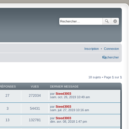
Inscription
Connexion
Rechercher
18 sujets • Page
1
sur
1
RÉPONSES
VUES
DERNIER MESSAGE
par
Steed3003
27
272034
sam. oct. 26, 2019 10:49 am
par
Steed3003
3
54431
sam. juil. 27, 2019 10:16 am
par
Steed3003
13
132781
dim. avr. 08, 2018 1:47 pm