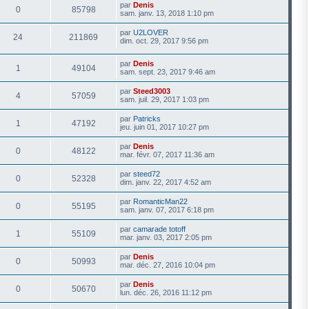
par
Denis
0
85798
sam. janv. 13, 2018 1:10 pm
par
U2LOVER
24
211869
dim. oct. 29, 2017 9:56 pm
par
Denis
1
49104
sam. sept. 23, 2017 9:46 am
par
Steed3003
4
57059
sam. juil. 29, 2017 1:03 pm
par
Patricks
1
47192
jeu. juin 01, 2017 10:27 pm
par
Denis
0
48122
mar. févr. 07, 2017 11:36 am
par
steed72
0
52328
dim. janv. 22, 2017 4:52 am
par
RomanticMan22
0
55195
sam. janv. 07, 2017 6:18 pm
par
camarade totoff
1
55109
mar. janv. 03, 2017 2:05 pm
par
Denis
0
50993
mar. déc. 27, 2016 10:04 pm
par
Denis
0
50670
lun. déc. 26, 2016 11:12 pm