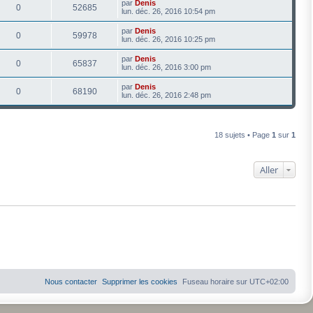
par
Denis
0
52685
lun. déc. 26, 2016 10:54 pm
par
Denis
0
59978
lun. déc. 26, 2016 10:25 pm
par
Denis
0
65837
lun. déc. 26, 2016 3:00 pm
par
Denis
0
68190
lun. déc. 26, 2016 2:48 pm
18 sujets • Page
1
sur
1
Aller
Nous contacter
Supprimer les cookies
Fuseau horaire sur
UTC+02:00