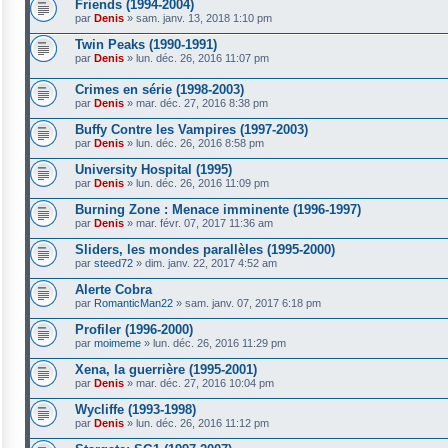
Friends (1994-2004)
par
Denis
»
sam. janv. 13, 2018 1:10 pm
Twin Peaks (1990-1991)
par
Denis
»
lun. déc. 26, 2016 11:07 pm
Crimes en série (1998-2003)
par
Denis
»
mar. déc. 27, 2016 8:38 pm
Buffy Contre les Vampires (1997-2003)
par
Denis
»
lun. déc. 26, 2016 8:58 pm
University Hospital (1995)
par
Denis
»
lun. déc. 26, 2016 11:09 pm
Burning Zone : Menace imminente (1996-1997)
par
Denis
»
mar. févr. 07, 2017 11:36 am
Sliders, les mondes parallèles (1995-2000)
par
steed72
»
dim. janv. 22, 2017 4:52 am
Alerte Cobra
par
RomanticMan22
»
sam. janv. 07, 2017 6:18 pm
Profiler (1996-2000)
par
moimeme
»
lun. déc. 26, 2016 11:29 pm
Xena, la guerrière (1995-2001)
par
Denis
»
mar. déc. 27, 2016 10:04 pm
Wycliffe (1993-1998)
par
Denis
»
lun. déc. 26, 2016 11:12 pm