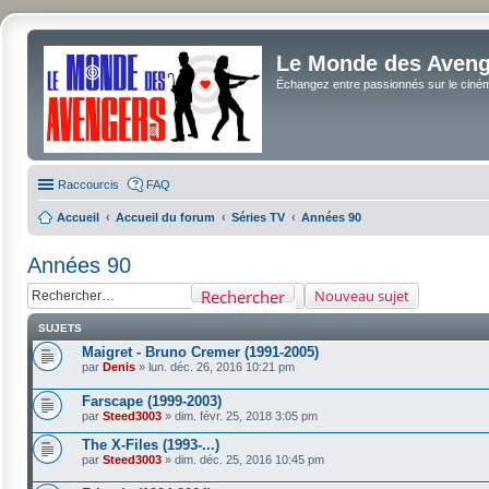
Le Monde des Avenge
Échangez entre passionnés sur le cinéma 
Raccourcis
FAQ
Accueil
Accueil du forum
Séries TV
Années 90
Années 90
Rechercher
Nouveau sujet
SUJETS
Maigret - Bruno Cremer (1991-2005)
par
Denis
»
lun. déc. 26, 2016 10:21 pm
Farscape (1999-2003)
par
Steed3003
»
dim. févr. 25, 2018 3:05 pm
The X-Files (1993-...)
par
Steed3003
»
dim. déc. 25, 2016 10:45 pm