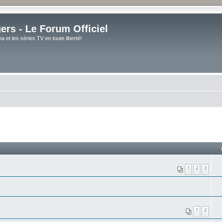
rs - Le Forum Officiel
et les séries TV en toute liberté!
1
2
3
1
2