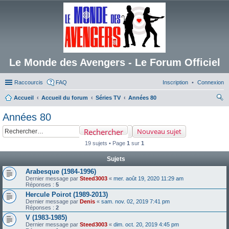
Le Monde des Avengers - Le Forum Officiel
Raccourcis
FAQ
Inscription
Connexion
Accueil
Accueil du forum
Séries TV
Années 80
ec
Années 80
her
Rechercher
Nouveau sujet
ch
19 sujets • Page
1
sur
1
er
Sujets
Arabesque (1984-1996)
Dernier message par
Steed3003
«
mer. août 19, 2020 11:29 am
Réponses :
5
Hercule Poirot (1989-2013)
Dernier message par
Denis
«
sam. nov. 02, 2019 7:41 pm
Réponses :
2
V (1983-1985)
Dernier message par
Steed3003
«
dim. oct. 20, 2019 4:45 pm